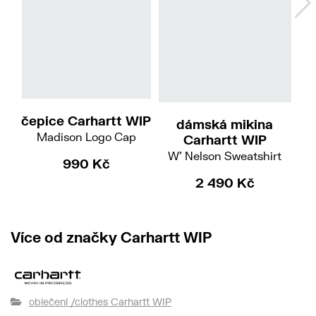
Hoo
S
M
čepice Carhartt WIP
dámská mikina
Madison Logo Cap
Carhartt WIP
W' Nelson Sweatshirt
990 Kč
2 490 Kč
Více od značky Carhartt WIP
oblečení /clothes Carhartt WIP