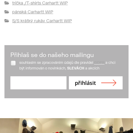
trička /T-shirts Carhartt WIP
pánská Carhartt WIP
S/S krátký rukáv Carhartt WIP
Přihlaš se do našeho mailingu
souhlasím se zpracováním údajů dle pravidel
GDPR
a chci
být informován o novinkách,
SLEVÁCH
a akcích