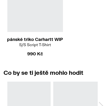
L
pánské triko Carhartt WIP
S/S Script T-Shirt
990 Kč
Co by se ti ještě mohlo hodit
Do