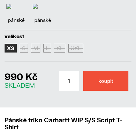
velikost
XS
S
M
L
XL
XXL
990 Kč
SKLADEM
Pánské triko Carhartt WIP S/S Script T-
Shirt