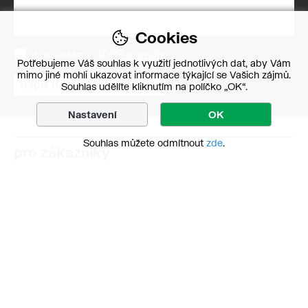
Cookies
souhlasím s
GDPR pravidly
Potřebujeme Váš souhlas k využití jednotlivých dat, aby Vám
mimo jiné mohli ukazovat informace týkající se Vašich zájmů.
Souhlas udělíte kliknutím na políčko „OK“.
Nastavení
OK
Souhlas můžete odmítnout
zde
.
pro zákazníky
obchodní podmínky
o nás
kontakt