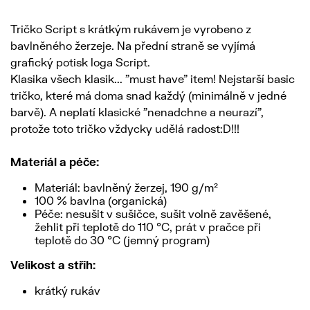
Tričko Script s krátkým rukávem je vyrobeno z
bavlněného žerzeje. Na přední straně se vyjímá
grafický potisk loga Script.
Klasika všech klasik... "must have" item! Nejstarší basic
tričko, které má doma snad každý (minimálně v jedné
barvě). A neplatí klasické "nenadchne a neurazí",
protože toto tričko vždycky udělá radost:D!!!
Materiál a péče:
Materiál: bavlněný žerzej, 190 g/m²
100 % bavlna (organická)
Péče: nesušit v sušičce, sušit volně zavěšené,
žehlit při teplotě do 110 °C, prát v pračce při
teplotě do 30 °C (jemný program)
Velikost a střih:
krátký rukáv