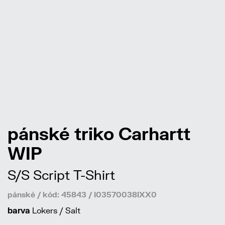
pánské triko Carhartt
WIP
S/S Script T-Shirt
pánské / kód: 45843 / I03570038IXX0
barva
Lokers / Salt