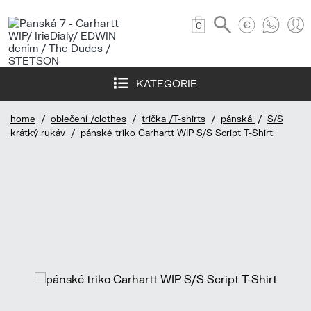
0
KATEGORIE
home
/
oblečení /clothes
/
trička /T-shirts
/
pánská
/
S/S
krátký rukáv
/ pánské triko Carhartt WIP S/S Script T-Shirt