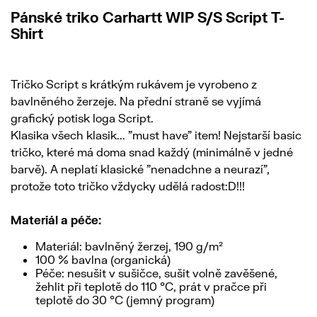
Pánské triko Carhartt WIP S/S Script T-
Shirt
Tričko Script s krátkým rukávem je vyrobeno z
bavlněného žerzeje. Na přední straně se vyjímá
grafický potisk loga Script.
Klasika všech klasik... "must have" item! Nejstarší basic
tričko, které má doma snad každý (minimálně v jedné
barvě). A neplatí klasické "nenadchne a neurazí",
protože toto tričko vždycky udělá radost:D!!!
Materiál a péče:
Materiál: bavlněný žerzej, 190 g/m²
100 % bavlna (organická)
Péče: nesušit v sušičce, sušit volně zavěšené,
žehlit při teplotě do 110 °C, prát v pračce při
teplotě do 30 °C (jemný program)