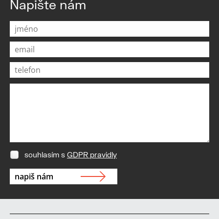
Napište nám
souhlasím s
GDPR pravidly