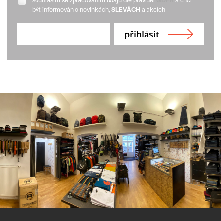
souhlasím se zpracováním údajů dle pravidel
GDPR
a chci
být informován o novinkách,
SLEVÁCH
a akcích