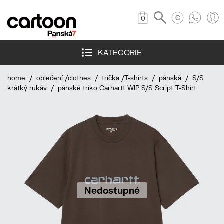
0
KATEGORIE
home
/
oblečení /clothes
/
trička /T-shirts
/
pánská
/
S/S
krátký rukáv
/ pánské triko Carhartt WIP S/S Script T-Shirt
Nedostupné