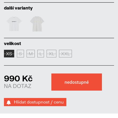
další varianty
velikost
XS
S
M
L
XL
XXL
990 Kč
NA DOTAZ
Hlídat dostupnost / cenu