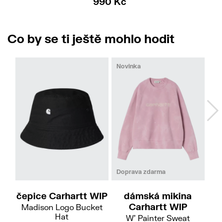
990 Kč
Co by se ti ještě mohlo hodit
Novinka
No
XS-S
M-L
S
M
Doprava zdarma
Do
čepice Carhartt WIP
dámská mikina
Carhartt WIP
Madison Logo Bucket
Hat
W' Painter Sweat
Hoo