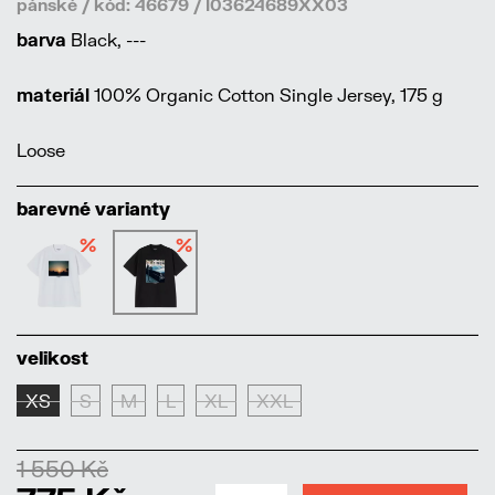
pánské / kód: 46679 / I03624689XX03
barva
Black, ---
materiál
100% Organic Cotton Single Jersey, 175 g
Loose
barevné varianty
%
%
velikost
XS
S
M
L
XL
XXL
1 550 Kč