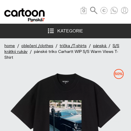
0
KATEGORIE
home
/
oblečení /clothes
/
trička /T-shirts
/
pánská
/
S/S
krátký rukáv
/ pánské triko Carhartt WIP S/S Warm Views T-
Shirt
50%