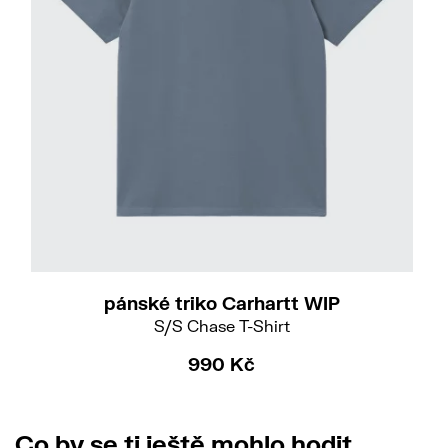
S
M
L
XL
pánské triko Carhartt WIP
S/S Chase T-Shirt
990 Kč
Co by se ti ještě mohlo hodit