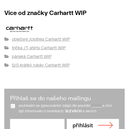
Více od značky Carhartt WIP
oblečení /clothes Carhartt WIP
trička /T-shirts Carhartt WIP
pánská Carhartt WIP
S/S krátký rukáv Carhartt WIP
Přihlaš se do našeho mailingu
souhlasím se zpracováním údajů dle pravidel
GDPR
a chci
být informován o novinkách,
SLEVÁCH
a akcích