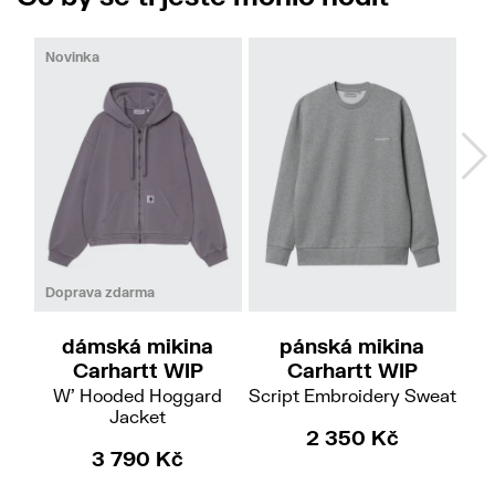
Novinka
XS
S
L
XL
Doprava zdarma
dámská mikina
pánská mikina
če
Carhartt WIP
Carhartt WIP
W' Hooded Hoggard
Script Embroidery Sweat
Jacket
2 350 Kč
3 790 Kč