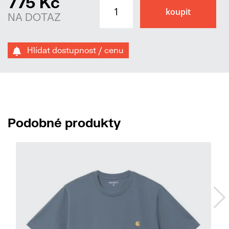
775 Kč
NA DOTAZ
Hlídat dostupnost / cenu
Podobné produkty
No