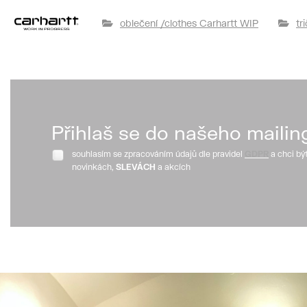
oblečení /clothes Carhartt WIP
tr
Přihlaš se do našeho mailin
souhlasím se zpracováním údajů dle pravidel
GDPR
a chci bý
novinkách,
SLEVÁCH
a akcích