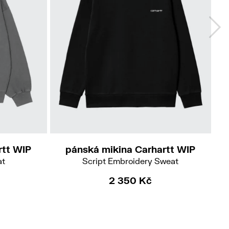
S
L
Do
rtt WIP
pánská mikina Carhartt WIP
at
Script Embroidery Sweat
2 350 Kč