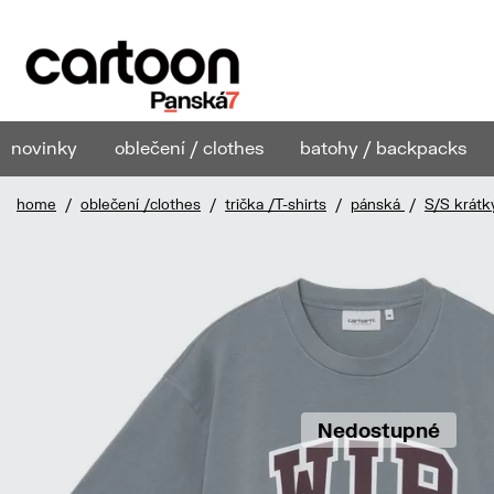
novinky
oblečení / clothes
batohy / backpacks
home
/
oblečení /clothes
/
trička /T-shirts
/
pánská
/
S/S krátk
Nedostupné