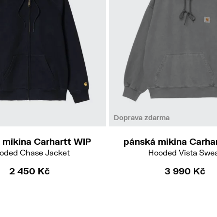
M
L
XL
XS
S
M
Doprava zdarma
 mikina Carhartt WIP
pánská mikina Carha
oded Chase Jacket
Hooded Vista Swe
2 450 Kč
3 990 Kč