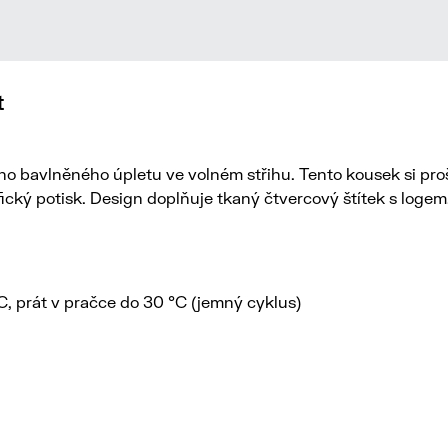
t
ého bavlněného úpletu ve volném střihu. Tento kousek si pro
fický potisk. Design doplňuje tkaný čtvercový štítek s logem
 °C, prát v pračce do 30 °C (jemný cyklus)