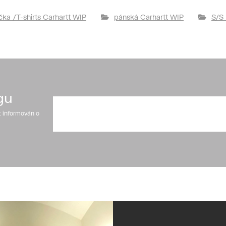
ička /T-shirts Carhartt WIP
pánská Carhartt WIP
S/S 
gu
t informován o