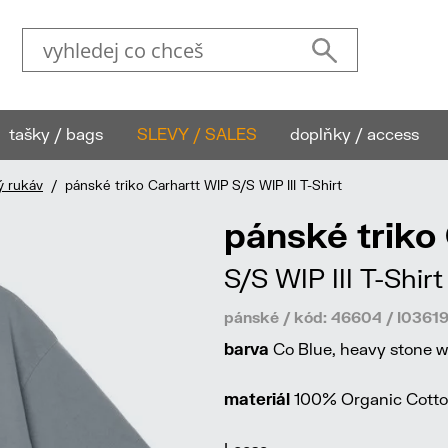
tašky / bags
SLEVY / SALES
doplňky / access
ý rukáv
/ pánské triko Carhartt WIP S/S WIP III T-Shirt
pánské triko
S/S WIP III T-Shirt
pánské / kód: 46604 / I036
barva
Co Blue, heavy stone 
materiál
100% Organic Cotton