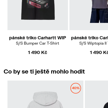
S
M
M
L
X
pánské triko Carhartt WIP
pánské triko Car
S/S Bumper Car T-Shirt
S/S Wiptopia II 
1 490 Kč
1 490 K
Co by se ti ještě mohlo hodit
40%