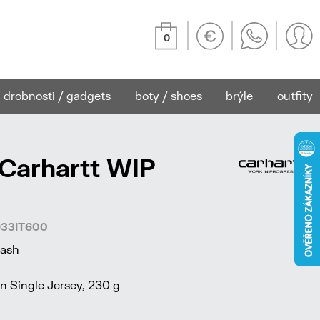
0
drobnosti / gadgets
boty / shoes
brýle
outfity
 Carhartt WIP
1933IT600
wash
 Single Jersey, 230 g