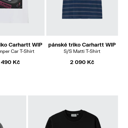
S
M
L
iko Carhartt WIP
pánské triko Carhartt WIP
pá
per Car T-Shirt
S/S Matti T-Shirt
1 490 Kč
2 090 Kč