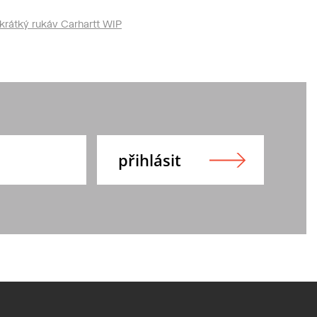
krátký rukáv Carhartt WIP