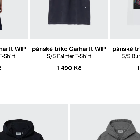
L
hartt WIP
pánské triko Carhartt WIP
pánské tr
T-Shirt
S/S Painter T-Shirt
S/S Bum
č
1 490 Kč