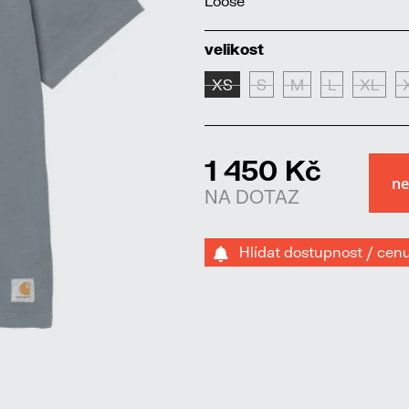
Loose
velikost
XS
S
M
L
XL
1 450 Kč
NA DOTAZ
Hlídat dostupnost / cen