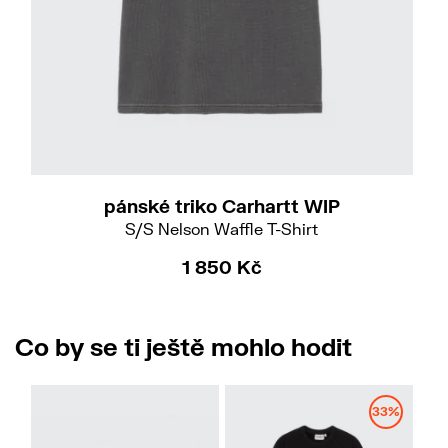
XS
M
XL
XXL
pánské triko Carhartt WIP
S/S Nelson Waffle T-Shirt
1 850 Kč
Co by se ti ještě mohlo hodit
33%