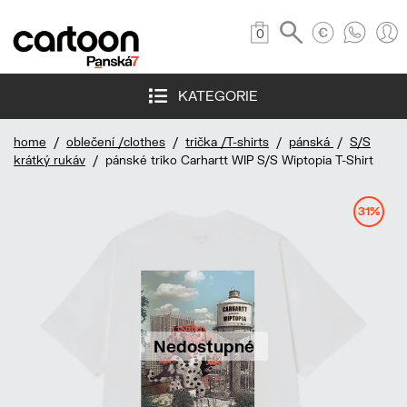
0
KATEGORIE
home
/
oblečení /clothes
/
trička /T-shirts
/
pánská
/
S/S
krátký rukáv
/ pánské triko Carhartt WIP S/S Wiptopia T-Shirt
31%
Nedostupné