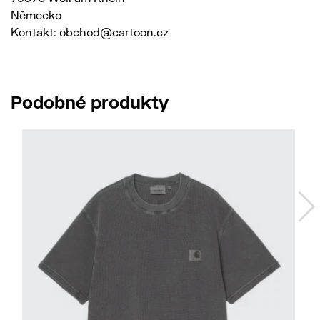
Německo
Kontakt: obchod@cartoon.cz
Podobné produkty
No