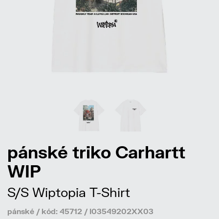
pánské triko Carhartt
WIP
S/S Wiptopia T-Shirt
pánské / kód: 45712 / I03549202XX03