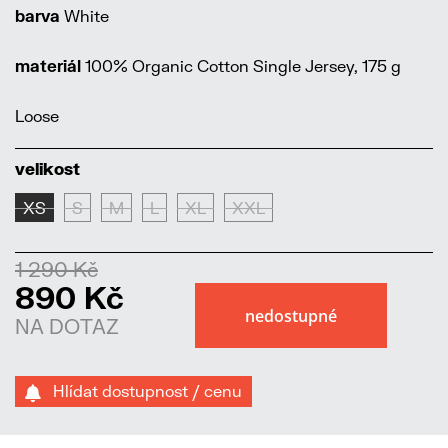
barva
White
materiál
100% Organic Cotton Single Jersey, 175 g
Loose
velikost
XS
S
M
L
XL
XXL
1 290 Kč
890 Kč
NA DOTAZ
Hlídat dostupnost / cenu