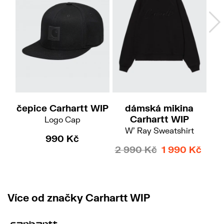
M
čepice Carhartt WIP
dámská mikina
č
Carhartt WIP
Logo Cap
Tru
W' Ray Sweatshirt
990 Kč
2 990 Kč
1 990 Kč
Více od značky Carhartt WIP