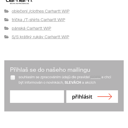
oblečení /clothes Carhartt WIP
trička /T-shirts Carhartt WIP
pánská Carhartt WIP
S/S krátký rukáv Carhartt WIP
Přihlaš se do našeho mailingu
souhlasím se zpracováním údajů dle pravidel
GDPR
a chci
být informován o novinkách,
SLEVÁCH
a akcích