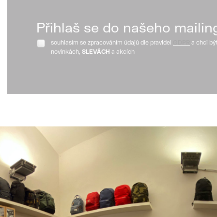
Přihlaš se do našeho mailin
souhlasím se zpracováním údajů dle pravidel
GDPR
a chci bý
novinkách,
SLEVÁCH
a akcích