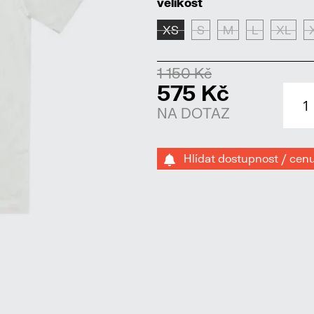
velikost
XS
S
M
L
XL
1 150 Kč
575 Kč
NA DOTAZ
Hlídat dostupnost / cen