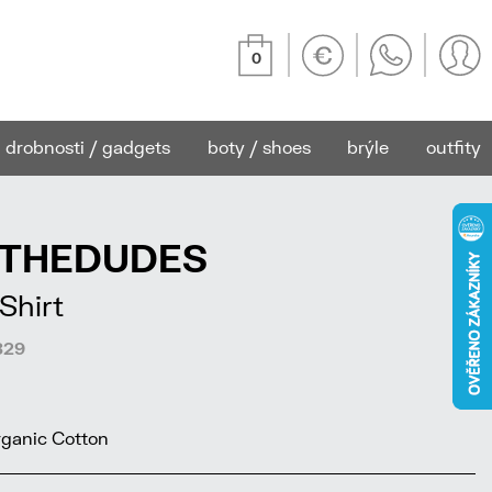
0
drobnosti / gadgets
boty / shoes
brýle
outfity
o THEDUDES
Shirt
829
ganic Cotton