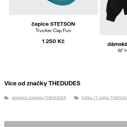
UNI
čepice STETSON
Trucker Cap Fun
1 250 Kč
dámská
W' 
Více od značky THEDUDES
oblečení /clothes THEDUDES
trička /T-shirts THEDU