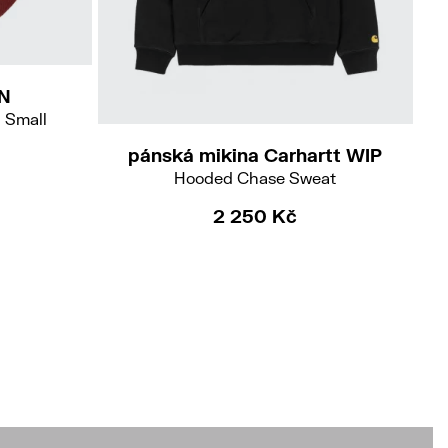
N
l Small
pánská mikina Carhartt WIP
Hooded Chase Sweat
2 250 Kč