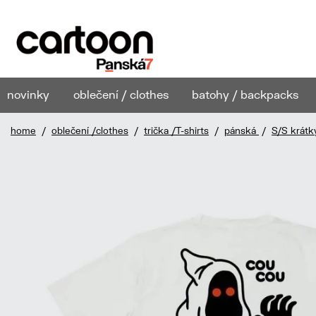
novinky
oblečení / clothes
batohy / backpacks
home
/
oblečení /clothes
/
trička /T-shirts
/
pánská
/
S/S krátk