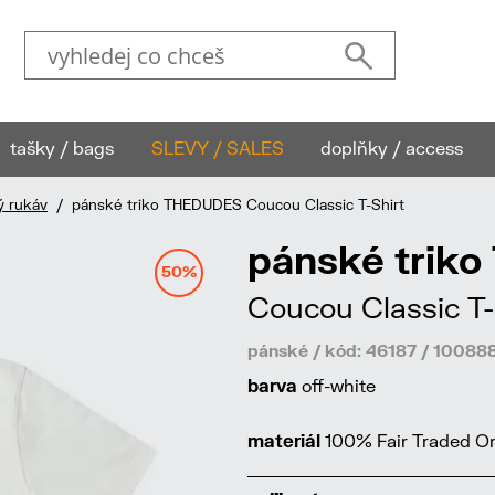
tašky / bags
SLEVY / SALES
doplňky / access
ý rukáv
/ pánské triko THEDUDES Coucou Classic T-Shirt
pánské trik
50%
Coucou Classic T-
pánské / kód: 46187 / 10088
barva
off-white
materiál
100% Fair Traded Or