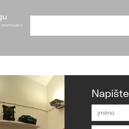
gu
t informován o
Napišt