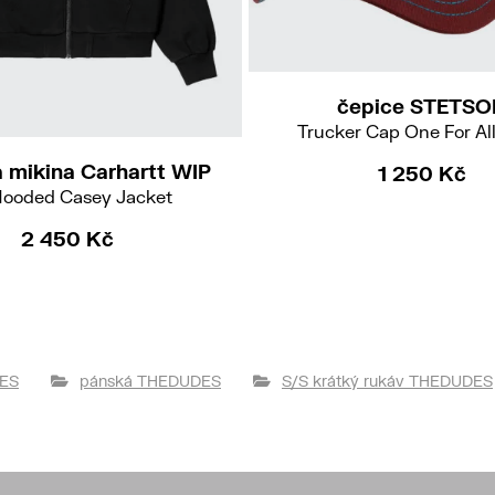
54
čepice STETSO
S
M
Trucker Cap One For Al
 mikina Carhartt WIP
1 250 Kč
Hooded Casey Jacket
2 450 Kč
DES
pánská THEDUDES
S/S krátký rukáv THEDUDES