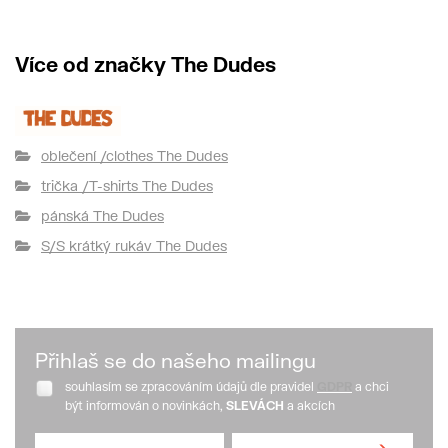
Více od značky The Dudes
oblečení /clothes The Dudes
trička /T-shirts The Dudes
pánská The Dudes
S/S krátký rukáv The Dudes
Přihlaš se do našeho mailingu
souhlasím se zpracováním údajů dle pravidel
GDPR
a chci
být informován o novinkách,
SLEVÁCH
a akcích