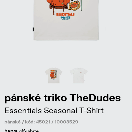
pánské triko TheDudes
Essentials Seasonal T-Shirt
pánské / kód: 45021 / 10003529
barva
off-white