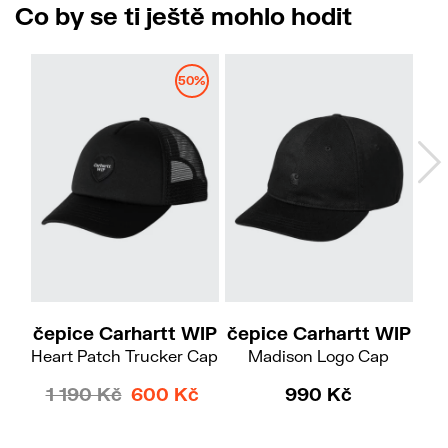
Co by se ti ještě mohlo hodit
50%
čepice Carhartt WIP
čepice Carhartt WIP
če
Heart Patch Trucker Cap
Madison Logo Cap
1 190 Kč
600 Kč
990 Kč