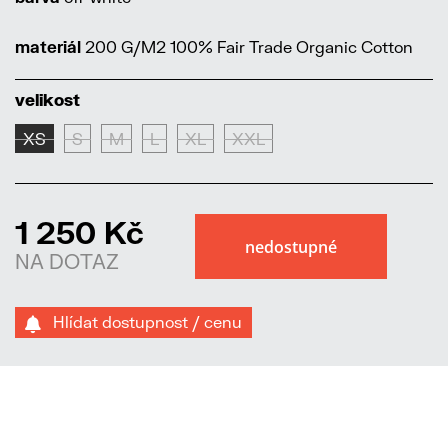
materiál
200 G/M2 100% Fair Trade Organic Cotton
velikost
XS
S
M
L
XL
XXL
1 250 Kč
NA DOTAZ
Hlídat dostupnost / cenu