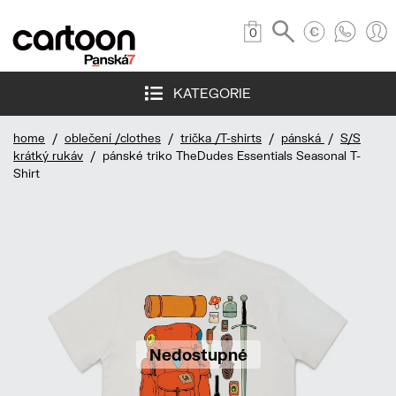
0
KATEGORIE
home
/
oblečení /clothes
/
trička /T-shirts
/
pánská
/
S/S
krátký rukáv
/ pánské triko TheDudes Essentials Seasonal T-
Shirt
Nedostupné