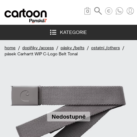
0
KATEGORIE
home
/
doplňky /access
/
pásky /belts
/
ostatní /others
/
pásek Carhartt WIP C-Logo Belt Tonal
Nedostupné