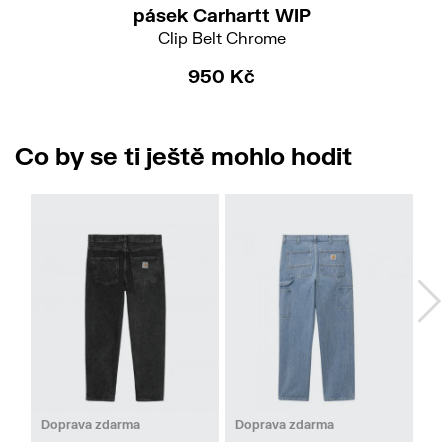
pásek Carhartt WIP
Clip Belt Chrome
950 Kč
Co by se ti ještě mohlo hodit
30
31
32
33
34
36
38
29/32
Doprava zdarma
Doprava zdarma