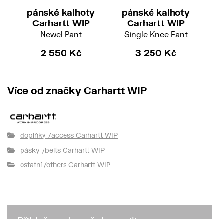
pánské kalhoty
pánské kalhoty
Carhartt WIP
Carhartt WIP
Newel Pant
Single Knee Pant
R
2 550 Kč
3 250 Kč
2 
Více od značky Carhartt WIP
doplňky /access Carhartt WIP
pásky /belts Carhartt WIP
ostatní /others Carhartt WIP