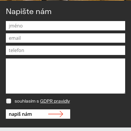
Napište nám
souhlasím s
GDPR pravidly