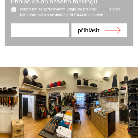
Přihlaš se do našeho mailingu
souhlasím se zpracováním údajů dle pravidel
GDPR
a chci
být informován o novinkách,
SLEVÁCH
a akcích