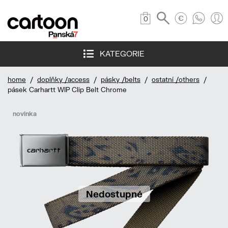
0
KATEGORIE
home
/
doplňky /access
/
pásky /belts
/
ostatní /others
/
pásek Carhartt WIP Clip Belt Chrome
novinka
Nedostupné