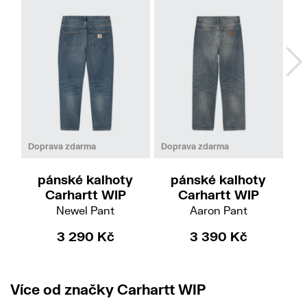
31
32
33
34
36
38
32
Doprava zdarma
Doprava zdarma
pánské kalhoty
pánské kalhoty
Carhartt WIP
Carhartt WIP
Newel Pant
Aaron Pant
3 290 Kč
3 390 Kč
Více od značky Carhartt WIP