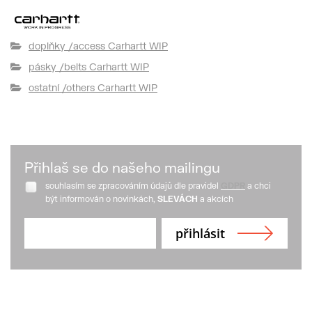
doplňky /access Carhartt WIP
pásky /belts Carhartt WIP
ostatní /others Carhartt WIP
Přihlaš se do našeho mailingu
souhlasím se zpracováním údajů dle pravidel
GDPR
a chci
být informován o novinkách,
SLEVÁCH
a akcích