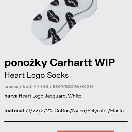
ponožky Carhartt WIP
Heart Logo Socks
unisex / kód: 44439 / I0344832WHXX0
barva
Heart Logo Jacquard, White
materiál
74/22/2/2% Cotton/Nylon/Polyester/Elasta