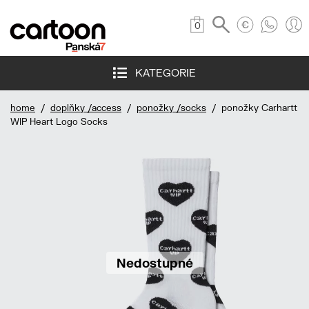
0
KATEGORIE
home
/
doplňky /access
/
ponožky /socks
/ ponožky Carhartt
WIP Heart Logo Socks
Nedostupné