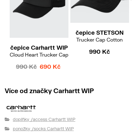
čepice STETSON
Trucker Cap Cotton
čepice Carhartt WIP
ku
990 Kč
Cloud Heart Trucker Cap
990 Kč
690 Kč
Více od značky Carhartt WIP
doplňky /access Carhartt WIP
ponožky /socks Carhartt WIP