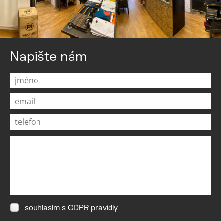
Napište nám
souhlasím s
GDPR pravidly