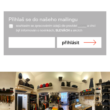
Přihlaš se do našeho mailingu
souhlasím se zpracováním údajů dle pravidel
GDPR
a chci
být informován o novinkách,
SLEVÁCH
a akcích