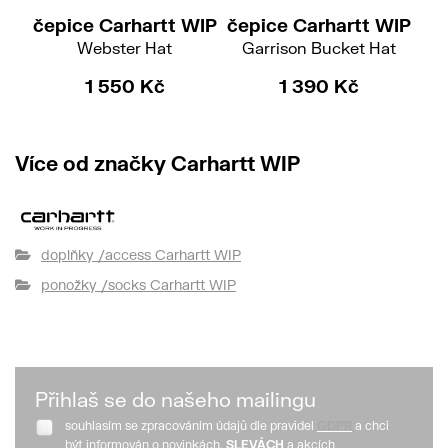
čepice Carhartt WIP
čepice Carhartt WIP
ku
Webster Hat
Garrison Bucket Hat
1 550 Kč
1 390 Kč
Více od značky Carhartt WIP
doplňky /access Carhartt WIP
ponožky /socks Carhartt WIP
Přihlaš se do našeho mailingu
souhlasím se zpracováním údajů dle pravidel
GDPR
a chci
být informován o novinkách,
SLEVÁCH
a akcích