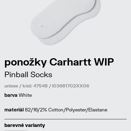
ponožky Carhartt WIP
Pinball Socks
unisex / kód: 47548 / I03681702XX06
barva
White
materiál
82/16/2% Cotton/Polyester/Elastane
barevné varianty