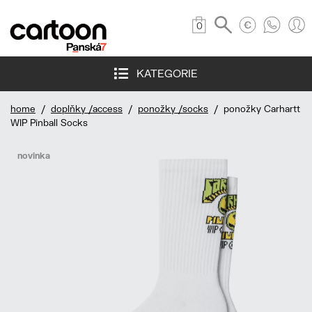
0
KATEGORIE
home
/
doplňky /access
/
ponožky /socks
/ ponožky Carhartt
WIP Pinball Socks
novinka