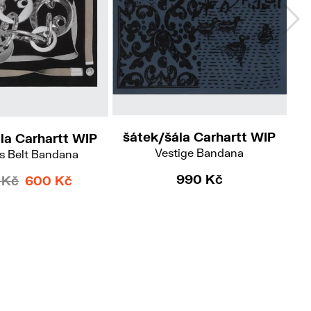
šátek/šála Carhartt WIP
la Carhartt WIP
š
Vestige Bandana
 Belt Bandana
990 Kč
 Kč
600 Kč