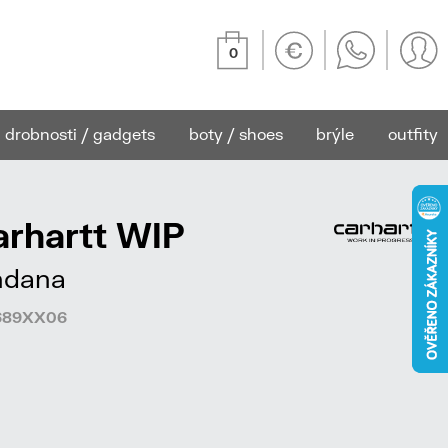
0
drobnosti / gadgets
boty / shoes
brýle
outfity
arhartt WIP
andana
74689XX06