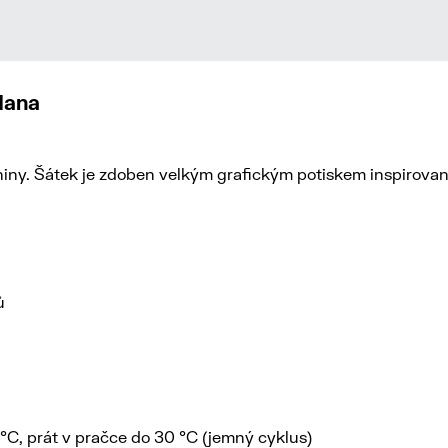
dana
aniny. Šátek je zdoben velkým grafickým potiskem inspirov
ů
0 °C, prát v pračce do 30 °C (jemný cyklus)