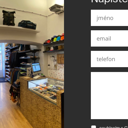
souhlasím s
G