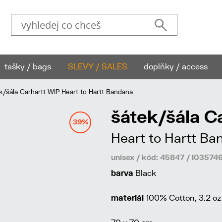
tašky / bags
SLEVY / SALES
doplňky / access
/šála Carhartt WIP Heart to Hartt Bandana
šátek/šála C
39%
Heart to Hartt B
unisex / kód: 45847 / I035
barva
Black
materiál
100% Cotton, 3.2 oz