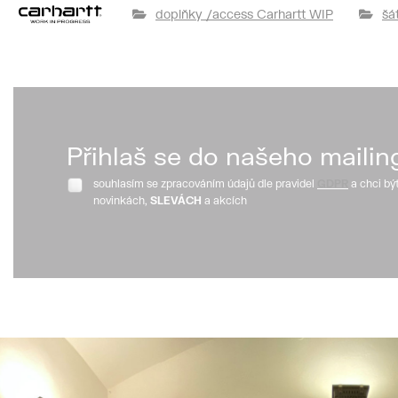
doplňky /access Carhartt WIP
šá
Přihlaš se do našeho mailin
souhlasím se zpracováním údajů dle pravidel
GDPR
a chci bý
novinkách,
SLEVÁCH
a akcích