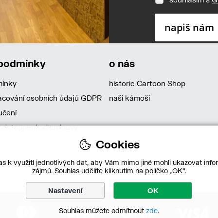
 podmínky
o nás
mínky
historie Cartoon Shop
acování osobních údajů GDPR
naši kámoši
učení
dstoupení od smlouvy
Cookies
s k využití jednotlivých dat, aby Vám mimo jiné mohli ukazovat infor
zájmů. Souhlas udělíte kliknutím na políčko „OK“.
Nastavení
OK
Souhlas můžete odmítnout
zde
.