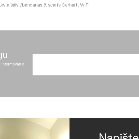
tky a šály /bandanas & scarfs Carhartt WIP
gu
t informován o
Napišt