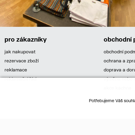
pro zákazníky
obchodní
jak nakupovat
obchodní pod
rezervace zboží
ochrana a zpr
reklamace
doprava a dor
reklamační řád
výměna nebo o
akce kachna
Potřebujeme Váš souhla