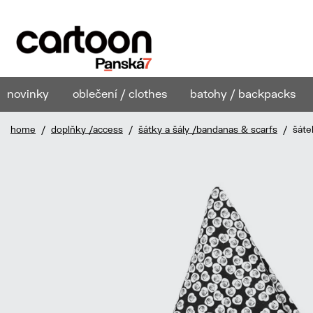
novinky
oblečení / clothes
batohy / backpacks
home
/
doplňky /access
/
šátky a šály /bandanas & scarfs
/ šátek