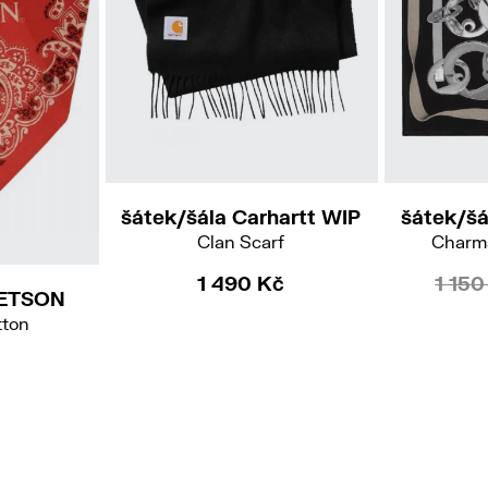
šátek/šála Carhartt WIP
šátek/šá
Clan Scarf
Charms
1 490 Kč
1 150
TETSON
tton