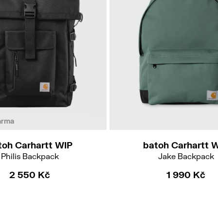
arma
toh Carhartt WIP
batoh Carhartt 
Philis Backpack
Jake Backpack
2 550 Kč
1 990 Kč