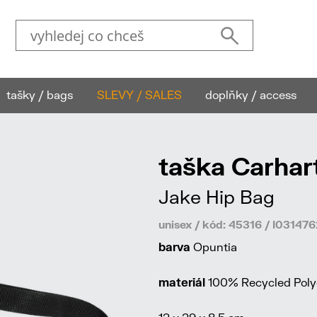
tašky / bags
SLEVY / SALES
doplňky / access
taška Carhar
Jake Hip Bag
unisex / kód: 45316 / I0314
barva
Opuntia
materiál
100% Recycled Polye