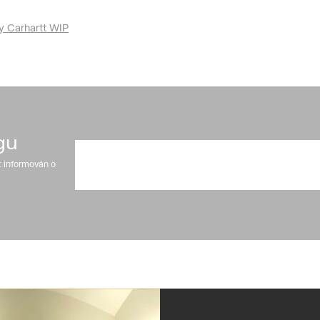
y Carhartt WIP
gu
t informován o