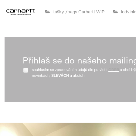
tašky /bags Carhartt WIP
ledvink
Přihlaš se do našeho mailin
souhlasím se zpracováním údajů dle pravidel
GDPR
a chci bý
novinkách,
SLEVÁCH
a akcích