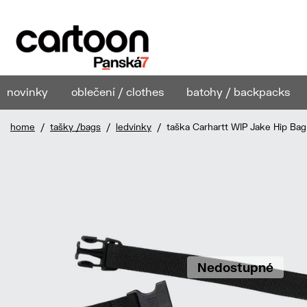
novinky
oblečení / clothes
batohy / backpacks
home
/
tašky /bags
/
ledvinky
/ taška Carhartt WIP Jake Hip Bag
Nedostupné