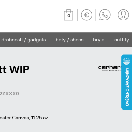
0
drobnosti / gadgets
boty / shoes
brýle
outfity
tt WIP
762ZXXX0
ster Canvas, 11.25 oz