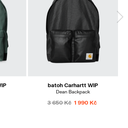
WIP
batoh Carhartt WIP
Dean Backpack
3 650 Kč
1 990 Kč