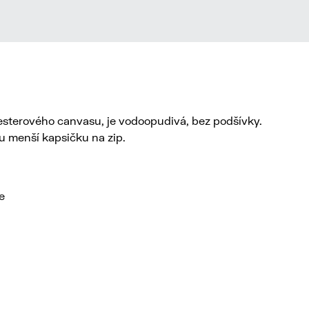
esterového canvasu, je vodoopudivá, bez podšívky.
u menší kapsičku na zip.
e