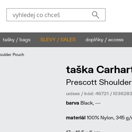
tašky / bags
SLEVY / SALES
doplňky / access
oulder Pouch
taška Carhar
Prescott Shoulde
unisex / kód: 46721 / I0362
barva
Black, ---
materiál
100% Nylon, 345 g