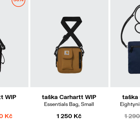
tt WIP
taška Carhartt WIP
taška
Essentials Bag, Small
Eightyn
0 Kč
1 250 Kč
1 290