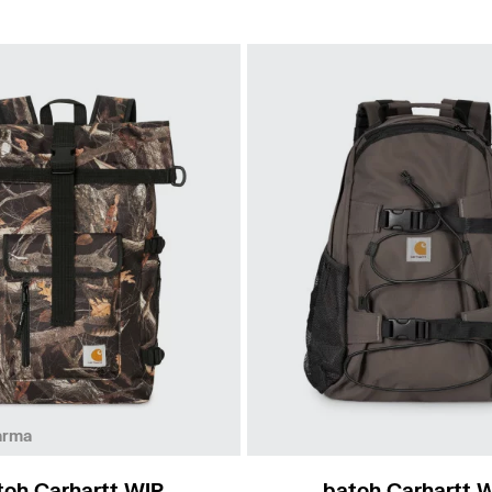
arma
toh Carhartt WIP
batoh Carhartt 