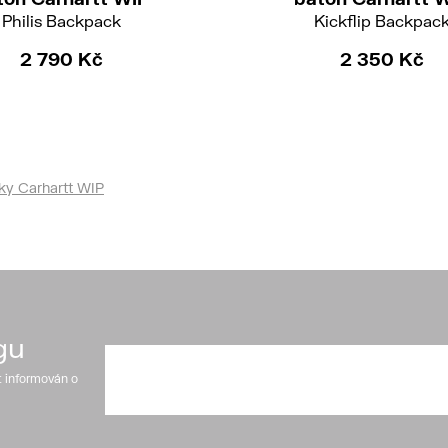
Philis Backpack
Kickflip Backpac
2 790 Kč
2 350 Kč
ky Carhartt WIP
gu
t informován o