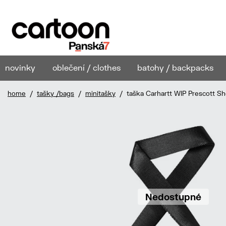
novinky
oblečení / clothes
batohy / backpacks
home
/
tašky /bags
/
minitašky
/ taška Carhartt WIP Prescott Sh
Nedostupné