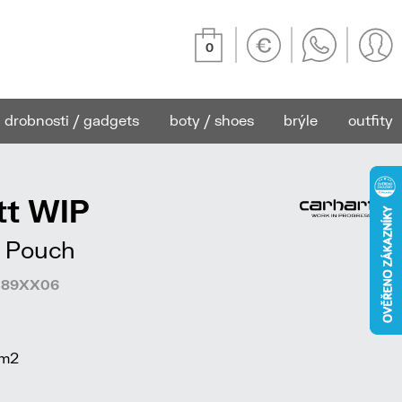
0
drobnosti / gadgets
boty / shoes
brýle
outfity
tt WIP
r Pouch
8389XX06
/m2