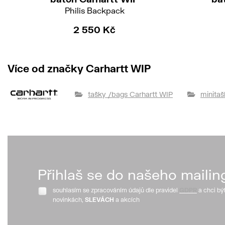
Philis Backpack
2 550 Kč
Více od značky Carhartt WIP
tašky /bags Carhartt WIP
minitaš
Přihlaš se do našeho mailin
souhlasím se zpracováním údajů dle pravidel
GDPR
a chci bý
novinkách,
SLEVÁCH
a akcích