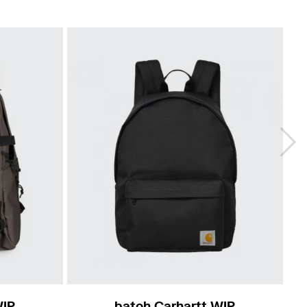
WIP
batoh Carhartt WIP