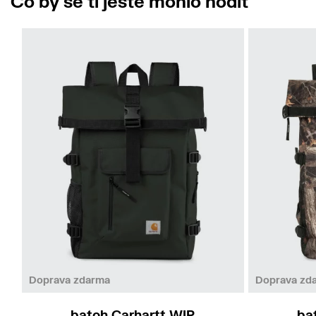
Co by se ti ještě mohlo hodit
Doprava zdarma
Doprava zd
batoh Carhartt WIP
ba