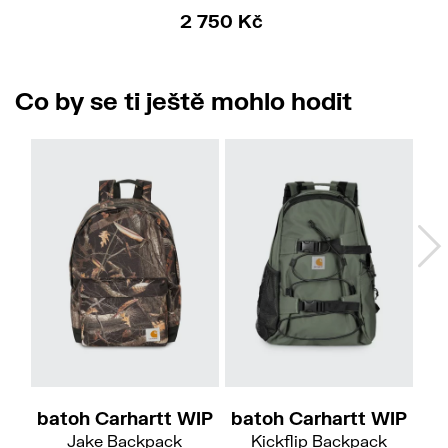
2 750 Kč
Co by se ti ještě mohlo hodit
batoh Carhartt WIP
batoh Carhartt WIP
ba
Jake Backpack
Kickflip Backpack