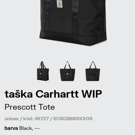
taška Carhartt WIP
Prescott Tote
unisex / kód: 46727 / I03628889XX06
barva
Black, ---