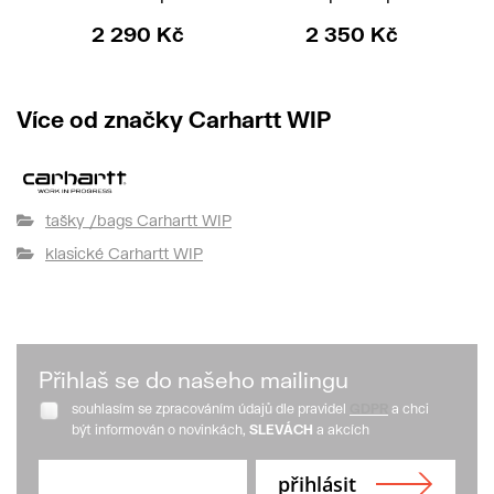
2 290 Kč
2 350 Kč
Více od značky Carhartt WIP
tašky /bags Carhartt WIP
klasické Carhartt WIP
Přihlaš se do našeho mailingu
souhlasím se zpracováním údajů dle pravidel
GDPR
a chci
být informován o novinkách,
SLEVÁCH
a akcích