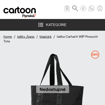
0
KATEGORIE
home
/
tašky /bags
/
klasické
/ taška Carhartt WIP Prescott
Tote
29%
Nedostupné