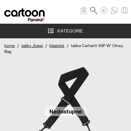
0
KATEGORIE
home
/
tašky /bags
/
klasické
/ taška Carhartt WIP W' Olney
Bag
Nedostupné