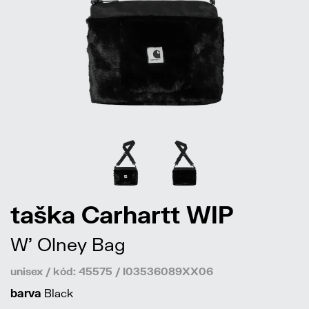
taška Carhartt WIP
W' Olney Bag
unisex / kód: 45575 / I03536089XX06
barva
Black