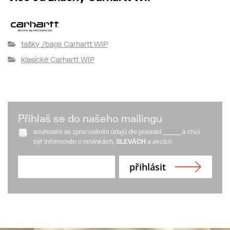
tašky /bags Carhartt WIP
klasické Carhartt WIP
Přihlaš se do našeho mailingu
souhlasím se zpracováním údajů dle pravidel
GDPR
a chci
být informován o novinkách,
SLEVÁCH
a akcích