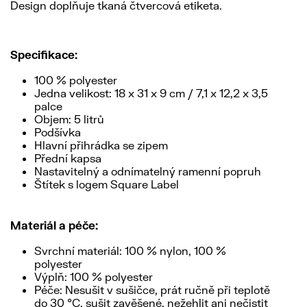
Design doplňuje tkaná čtvercová etiketa.
Specifikace:
100 % polyester
Jedna velikost: 18 x 31 x 9 cm / 7,1 x 12,2 x 3,5
palce
Objem: 5 litrů
Podšívka
Hlavní přihrádka se zipem
Přední kapsa
Nastavitelný a odnímatelný ramenní popruh
Štítek s logem Square Label
Materiál a péče:
Svrchní materiál: 100 % nylon, 100 %
polyester
Výplň: 100 % polyester
Péče: Nesušit v sušičce, prát ručně při teplotě
do 30 °C, sušit zavěšené, nežehlit ani nečistit