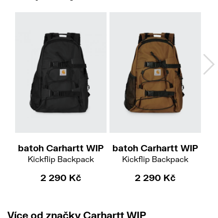
Do
batoh Carhartt WIP
batoh Carhartt WIP
ba
Kickflip Backpack
Kickflip Backpack
2 290 Kč
2 290 Kč
Více od značky Carhartt WIP