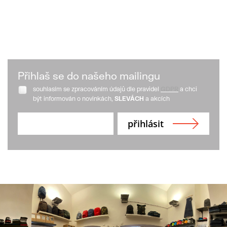
Přihlaš se do našeho mailingu
souhlasím se zpracováním údajů dle pravidel
GDPR
a chci
být informován o novinkách,
SLEVÁCH
a akcích