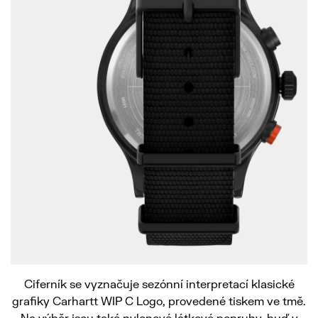
Ciferník se vyznačuje sezónní interpretací klasické
grafiky Carhartt WIP C Logo, provedené tiskem ve tmě.
Na výběr jsou také nylonové látkové popruhy, buď v