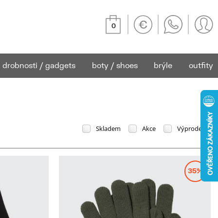
0
drobnosti / gadgets
boty / shoes
brýle
outfity
Skladem
Akce
Výprodej
35%