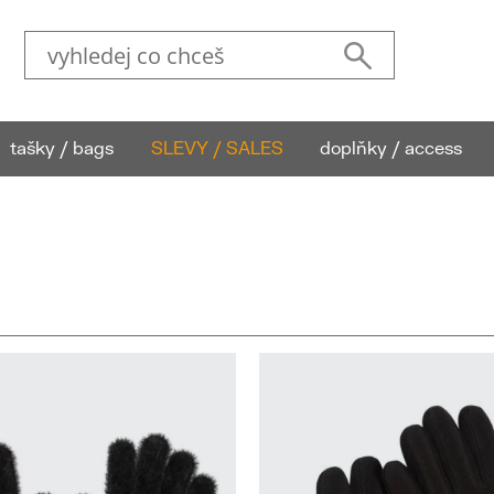
tašky / bags
SLEVY / SALES
doplňky / access