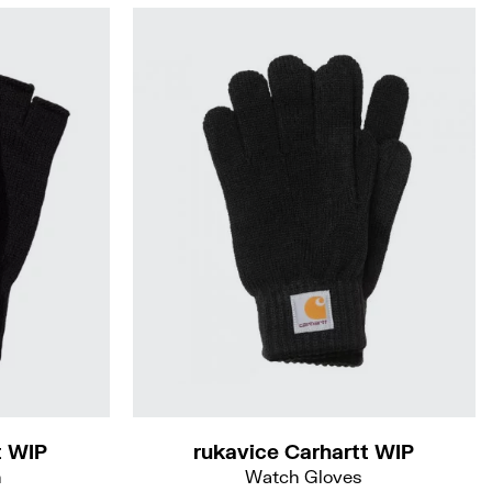
S-M
M-L
t WIP
rukavice Carhartt WIP
n
Watch Gloves