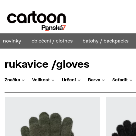
novinky
oblečení / clothes
batohy / backpacks
rukavice /gloves
Značka
Velikost
Určení
Barva
Seřadit