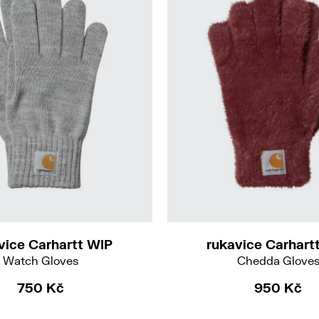
S-M
M-L
vice Carhartt WIP
rukavice Carhart
Watch Gloves
Chedda Glove
750 Kč
950 Kč