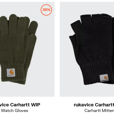
35%
S-M
M-L
L-XL
vice Carhartt WIP
rukavice Carhart
Watch Gloves
Carhartt Mitte