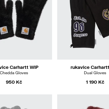
M-L
L-XL
S-M
vice Carhartt WIP
rukavice Carhart
Chedda Gloves
Dual Gloves
950 Kč
1 190 Kč