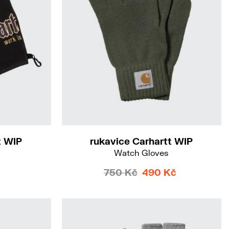
S-M
M-L
t WIP
rukavice Carhartt WIP
Watch Gloves
750 Kč
490 Kč