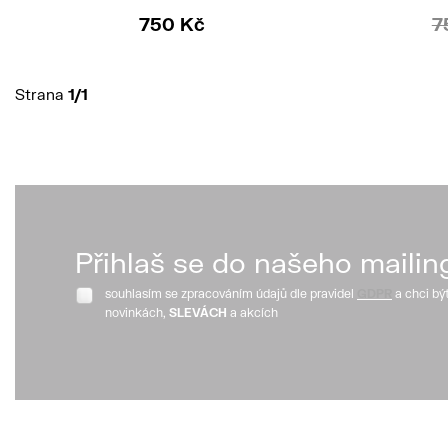
750 Kč
7
Strana
1/1
Přihlaš se do našeho mailin
souhlasím se zpracováním údajů dle pravidel
GDPR
a chci bý
novinkách,
SLEVÁCH
a akcích