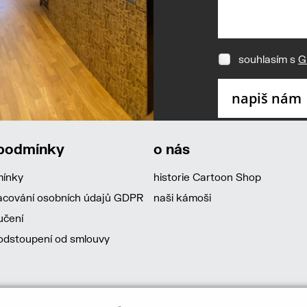
souhlasím s
G
 podmínky
o nás
mínky
historie Cartoon Shop
acování osobních údajů GDPR
naši kámoši
učení
dstoupení od smlouvy