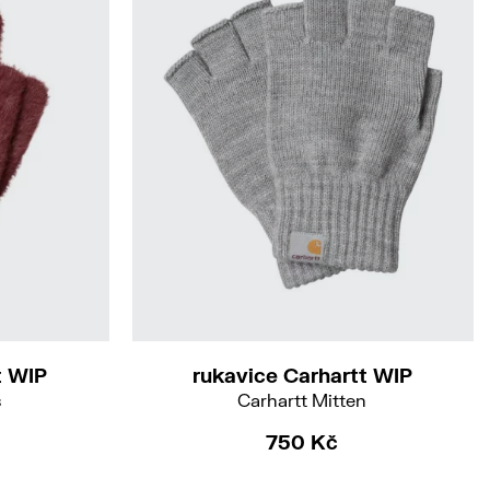
M-L
t WIP
rukavice Carhartt WIP
s
Carhartt Mitten
750 Kč