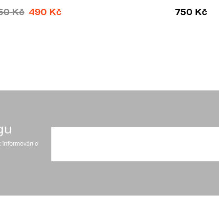
50 Kč
490 Kč
750 Kč
gu
t informován o