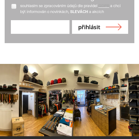
souhlasím se zpracováním údajů dle pravidel
GDPR
a chci
být informován o novinkách,
SLEVÁCH
a akcích