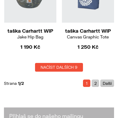
taška Carhartt WIP
taška Carhartt WIP
Jake Hip Bag
Canvas Graphic Tote
1 190 Kč
1 250 Kč
NAČÍST DALŠÍCH 9
Strana
1/2
1
2
Další
Přihlaš se do našeho mailingu