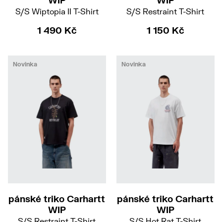
WIP
WIP
S/S Wiptopia II T-Shirt
S/S Restraint T-Shirt
1 490 Kč
1 150 Kč
Novinka
Novinka
XS
S
M
L
XL
XXL
XS
S
M
L
pánské triko Carhartt
pánské triko Carhartt
WIP
WIP
S/S Restraint T-Shirt
S/S Hot Rat T-Shirt