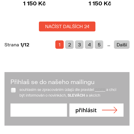
1 150 Kč
1 150 Kč
NAČÍST DALŠÍCH 24
...
Strana
1/12
1
2
3
4
5
Další
Přihlaš se do našeho mailingu
souhlasím se zpracováním údajů dle pravidel
GDPR
a chci
být informován o novinkách,
SLEVÁCH
a akcích