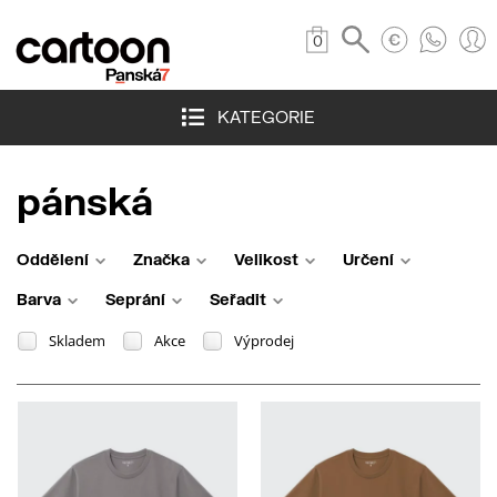
0
KATEGORIE
pánská
Oddělení
Značka
Velikost
Určení
Barva
Seprání
Seřadit
Skladem
Akce
Výprodej