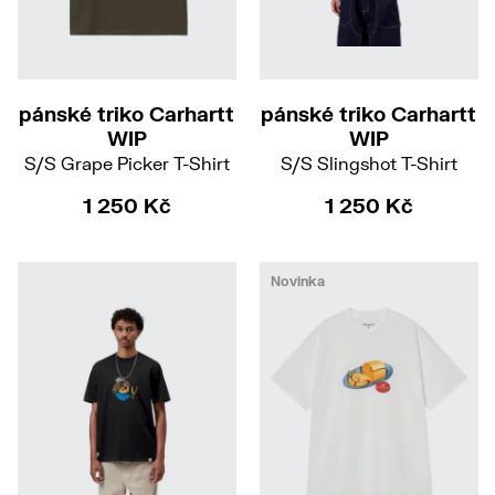
S
M
L
S
M
L
XL
pánské triko Carhartt
pánské triko Carhartt
WIP
WIP
S/S Grape Picker T-Shirt
S/S Slingshot T-Shirt
1 250 Kč
1 250 Kč
Novinka