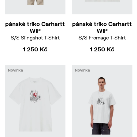
S
M
L
XL
XXL
XS
S
M
L
pánské triko Carhartt
pánské triko Carhartt
WIP
WIP
S/S Slingshot T-Shirt
S/S Fromage T-Shirt
1 250 Kč
1 250 Kč
Novinka
Novinka