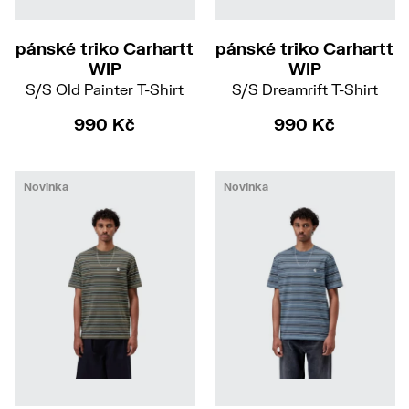
L
pánské triko Carhartt
pánské triko Carhartt
WIP
WIP
S/S Old Painter T-Shirt
S/S Dreamrift T-Shirt
990 Kč
990 Kč
Novinka
Novinka
S
M
L
XXL
S
L
XL