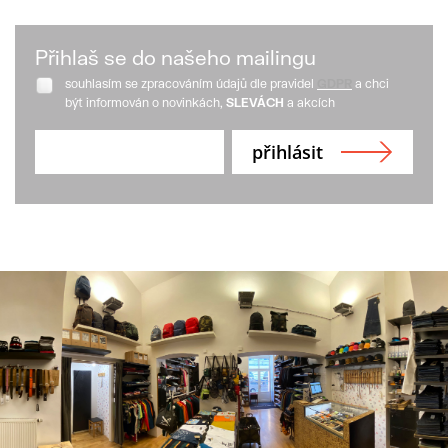
Přihlaš se do našeho mailingu
souhlasím se zpracováním údajů dle pravidel
GDPR
a chci
být informován o novinkách,
SLEVÁCH
a akcích