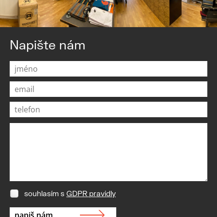
Napište nám
souhlasím s
GDPR pravidly