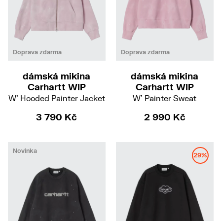
XS
M
S
M
Doprava zdarma
Doprava zdarma
dámská mikina
dámská mikina
Carhartt WIP
Carhartt WIP
W' Hooded Painter Jacket
W' Painter Sweat
3 790 Kč
2 990 Kč
Novinka
29%