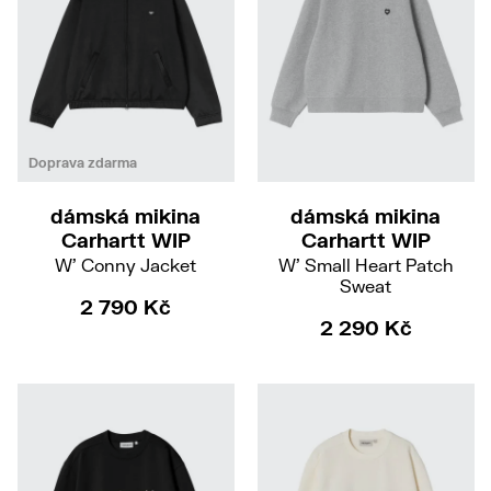
S
M
S
M
Doprava zdarma
dámská mikina
dámská mikina
Carhartt WIP
Carhartt WIP
W' Conny Jacket
W' Small Heart Patch
Sweat
2 790 Kč
2 290 Kč