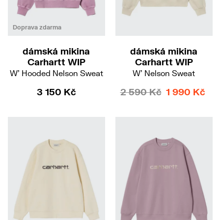
XS
S
M
Doprava zdarma
dámská mikina
dámská mikina
Carhartt WIP
Carhartt WIP
W' Hooded Nelson Sweat
W' Nelson Sweat
3 150 Kč
2 590 Kč
1 990 Kč