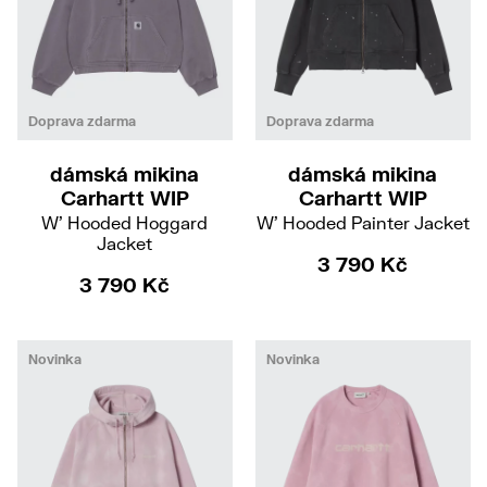
XS
S
XS
S
M
Doprava zdarma
Doprava zdarma
dámská mikina
dámská mikina
Carhartt WIP
Carhartt WIP
W' Hooded Hoggard
W' Hooded Painter Jacket
Jacket
3 790 Kč
3 790 Kč
Novinka
Novinka