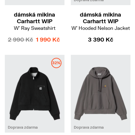
dámská mikina
dámská mikina
Carhartt WIP
Carhartt WIP
W' Ray Sweatshirt
W' Hooded Nelson Jacket
2 990 Kč
1 990 Kč
3 390 Kč
32%
S
M
XS
Doprava zdarma
Doprava zdarma