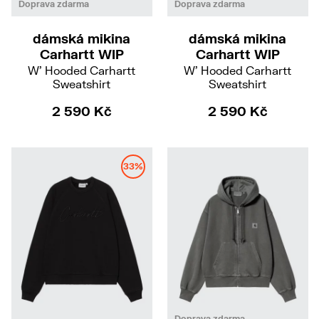
S
L
Doprava zdarma
Doprava zdarma
dámská mikina
dámská mikina
Carhartt WIP
Carhartt WIP
W' Hooded Carhartt
W' Hooded Carhartt
Sweatshirt
Sweatshirt
2 590 Kč
2 590 Kč
33%
M
XS
M
Doprava zdarma