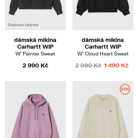
XS
S
M
S
Doprava zdarma
dámská mikina
dámská mikina
Carhartt WIP
Carhartt WIP
W' Painter Sweat
W' Cloud Heart Sweat
2 990 Kč
2 090 Kč
1 490 Kč
23%