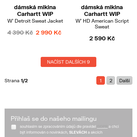
dámská mikina
dámská mikina
Carhartt WIP
Carhartt WIP
W' Detroit Sweat Jacket
W' HD American Script
Sweat
4 390 Kč
2 990 Kč
2 590 Kč
NAČÍST DALŠÍCH 9
Strana
1/2
1
2
Další
Přihlaš se do našeho mailingu
souhlasím se zpracováním údajů dle pravidel
GDPR
a chci
být informován o novinkách,
SLEVÁCH
a akcích