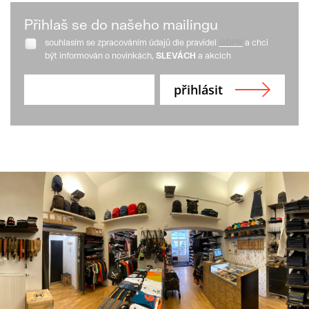
Přihlaš se do našeho mailingu
souhlasím se zpracováním údajů dle pravidel
GDPR
a chci
být informován o novinkách,
SLEVÁCH
a akcích