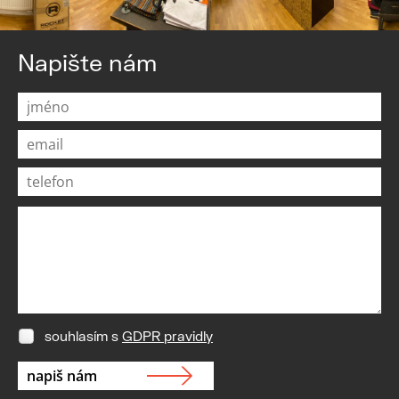
Napište nám
souhlasím s
GDPR pravidly