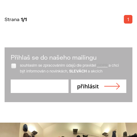
Strana
1/1
1
Přihlaš se do našeho mailingu
souhlasím se zpracováním údajů dle pravidel
GDPR
a chci
být informován o novinkách,
SLEVÁCH
a akcích