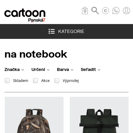
0
KATEGORIE
na notebook
Značka
Určení
Barva
Seřadit
Skladem
Akce
Výprodej