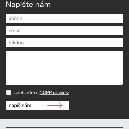
Napište nám
souhlasím s
GDPR pravidly