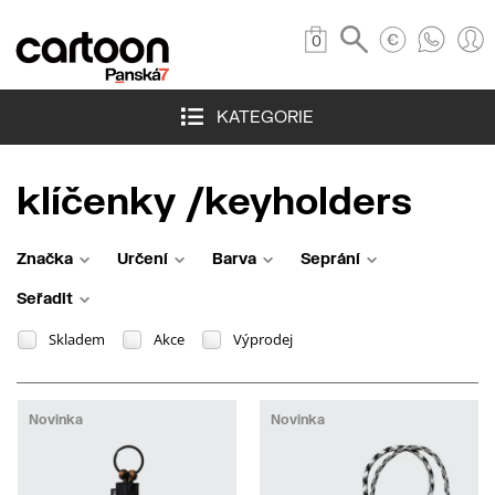
0
KATEGORIE
klíčenky /keyholders
Značka
Určení
Barva
Seprání
Seřadit
Skladem
Akce
Výprodej
Novinka
Novinka