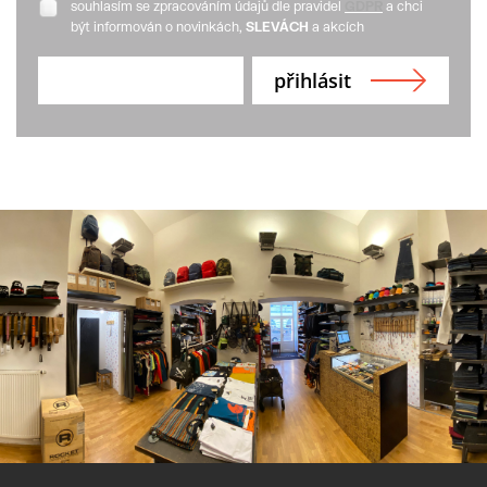
souhlasím se zpracováním údajů dle pravidel
GDPR
a chci
být informován o novinkách,
SLEVÁCH
a akcích