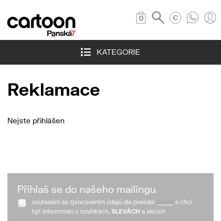
0
KATEGORIE
Reklamace
Nejste přihlášen
Přihlaš se do našeho mailingu
souhlasím se zpracováním údajů dle pravidel
GDPR
a chci
být informován o novinkách,
SLEVÁCH
a akcích