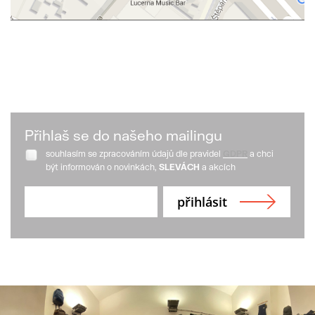
Přihlaš se do našeho mailingu
souhlasím se zpracováním údajů dle pravidel
GDPR
a chci
být informován o novinkách,
SLEVÁCH
a akcích