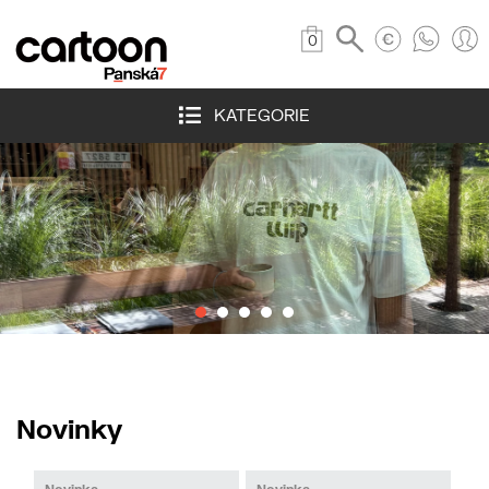
0
KATEGORIE
batohy a tašky
Novinky