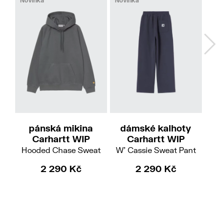
Novinka
Novinka
No
L
XXL
S
M
L
pánská mikina
dámské kalhoty
p
Carhartt WIP
Carhartt WIP
Hooded Chase Sweat
W' Cassie Sweat Pant
D
2 290 Kč
2 290 Kč