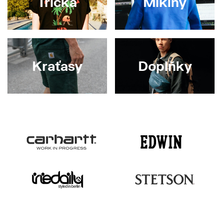
Trička
Mikiny
Kraťasy
Doplňky