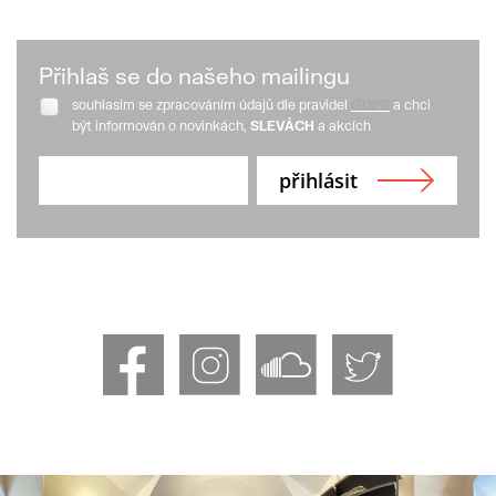
Přihlaš se do našeho mailingu
souhlasím se zpracováním údajů dle pravidel
GDPR
a chci
být informován o novinkách,
SLEVÁCH
a akcích