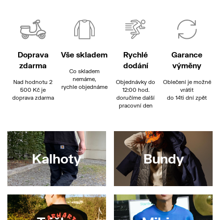
Doprava
Vše skladem
Rychlé
Garance
zdarma
dodání
výměny
Co skladem
nemáme,
Nad hodnotu 2
Objednávky do
Oblečení je možné
rychle objednáme
500 Kč je
12:00 hod.
vrátit
doprava zdarma
doručíme další
do 14ti dní zpět
pracovní den
Kalhoty
Bundy