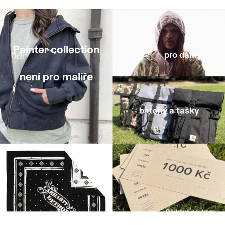
Painter collection
pro dámy
není pro malíře
batohy a tašky