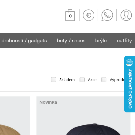
0
drobnosti / gadgets
boty / shoes
brýle
outfity
Skladem
Akce
Výprodej
Novinka