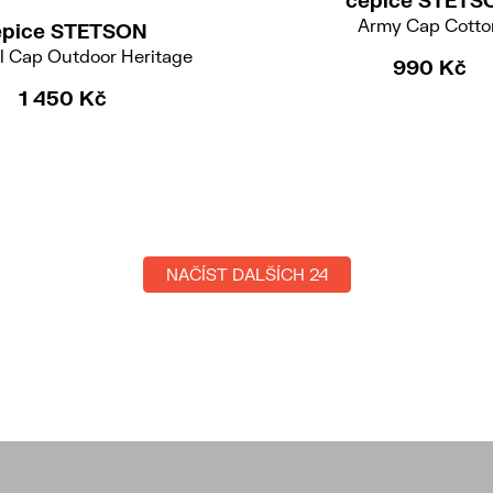
Army Cap Cotto
epice STETSON
l Cap Outdoor Heritage
990 Kč
1 450 Kč
NAČÍST DALŠÍCH 24