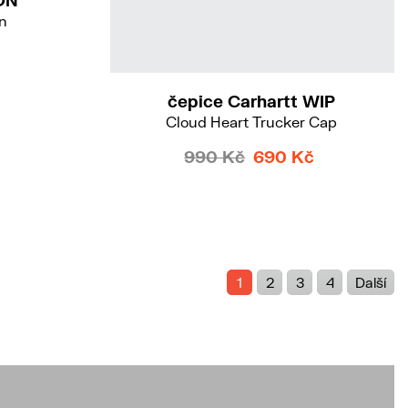
n
čepice Carhartt WIP
Cloud Heart Trucker Cap
990 Kč
690 Kč
1
2
3
4
Další