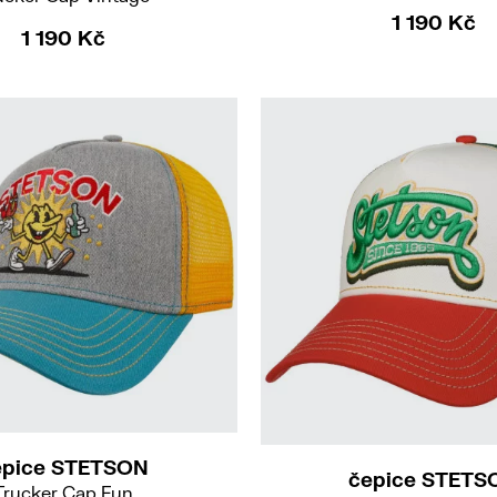
1 190 Kč
1 190 Kč
UNI
54
UNI
epice STETSON
čepice STETS
Trucker Cap Fun