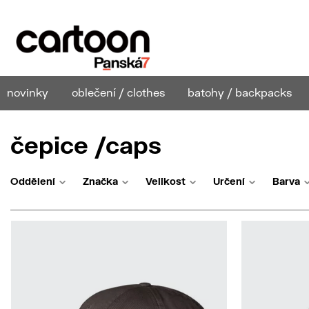
novinky
oblečení / clothes
batohy / backpacks
čepice /caps
Oddělení
Značka
Velikost
Určení
Barva