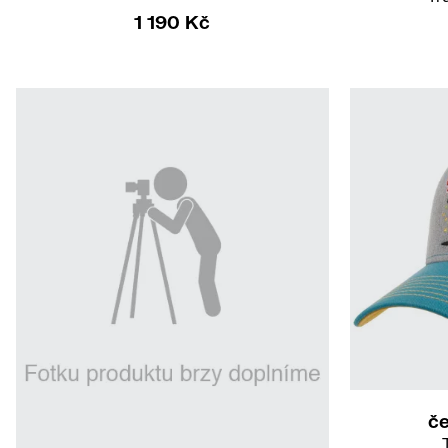
1 190 Kč
č
54
UNI