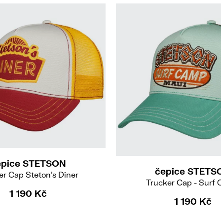
epice STETSON
čepice STETS
er Cap Steton's Diner
Trucker Cap - Surf
1 190 Kč
1 190 Kč