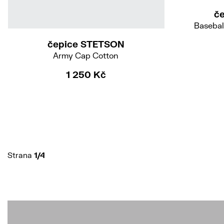
č
57/M
59/L
Basebal
čepice STETSON
Army Cap Cotton
1 250 Kč
Strana
1/4