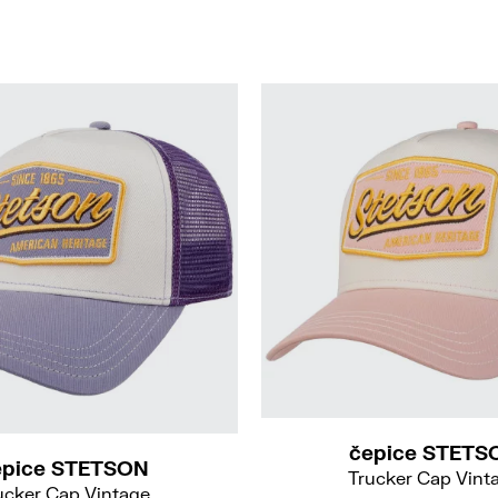
54
54
čepice STETS
epice STETSON
Trucker Cap Vint
ucker Cap Vintage