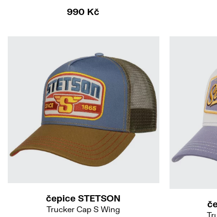
990 Kč
čepice STETSON
č
Trucker Cap S Wing
Tr