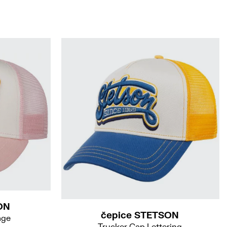
ON
čepice STETSON
age
Trucker Cap Lettering