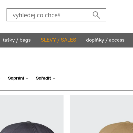
tašky / bags
SLEVY / SALES
doplňky / access
Seprání
Seřadit