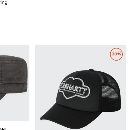
ring
30%
XL
ON