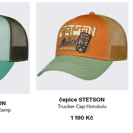
čepice STETSON
ON
Trucker Cap Honolulu
 Camp
1 190 Kč