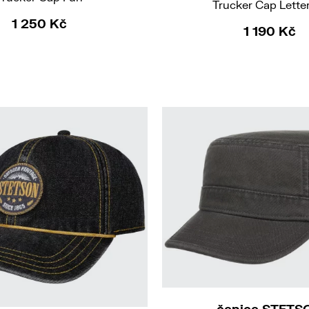
Trucker Cap Lette
1 250 Kč
1 190 Kč
57/M
59/L
61/
čepice STETS