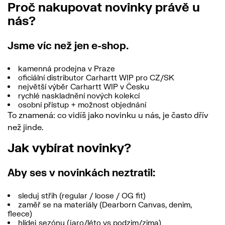
Proč nakupovat novinky právě u
nás?
Jsme víc než jen e-shop.
kamenná prodejna v Praze
oficiální distributor Carhartt WIP pro CZ/SK
největší výběr Carhartt WIP v Česku
rychlé naskladnění nových kolekcí
osobní přístup + možnost objednání
To znamená: co vidíš jako novinku u nás, je často dřív
než jinde.
Jak vybírat novinky?
Aby ses v novinkách neztratil:
sleduj střih (regular / loose / OG fit)
zaměř se na materiály (Dearborn Canvas, denim,
fleece)
hlídej sezónu (jaro/léto vs podzim/zima)