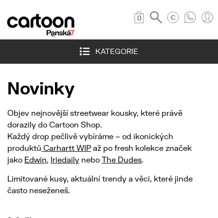
0
KATEGORIE
Novinky
Objev nejnovější streetwear kousky, které právě
dorazily do Cartoon Shop.
Každý drop pečlivě vybíráme – od ikonických
produktů
Carhartt WIP
až po fresh kolekce značek
jako
Edwin
,
Iriedaily
nebo
The Dudes
.
Limitované kusy, aktuální trendy a věci, které jinde
často neseženeš.