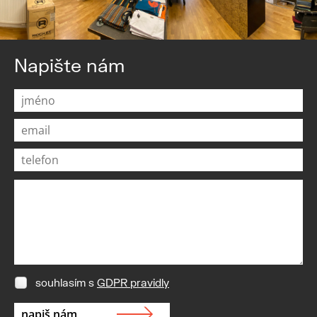
Napište nám
souhlasím s
GDPR pravidly