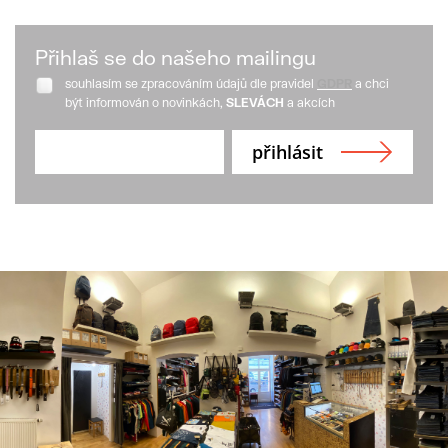
Přihlaš se do našeho mailingu
souhlasím se zpracováním údajů dle pravidel
GDPR
a chci
být informován o novinkách,
SLEVÁCH
a akcích