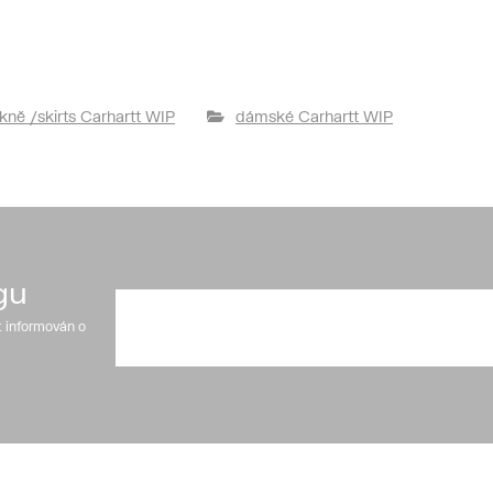
kně /skirts Carhartt WIP
dámské Carhartt WIP
gu
t informován o