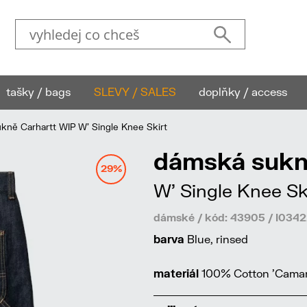
tašky / bags
SLEVY / SALES
doplňky / access
ně Carhartt WIP W' Single Knee Skirt
dámská sukn
29%
W' Single Knee Sk
dámské / kód: 43905 / I03
barva
Blue, rinsed
materiál
100% Cotton 'Caman