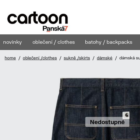
novinky
oblečení / clothes
batohy / backpacks
home
/
oblečení /clothes
/
sukně /skirts
/
dámské
/ dámská suk
Nedostupné