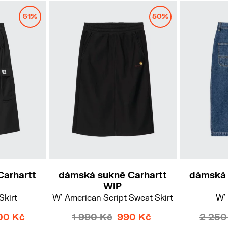
51%
50%
S
Carhartt
dámská sukně Carhartt
dámská 
WIP
Skirt
W' American Script Sweat Skirt
W' 
00 Kč
1 990 Kč
990 Kč
2 250