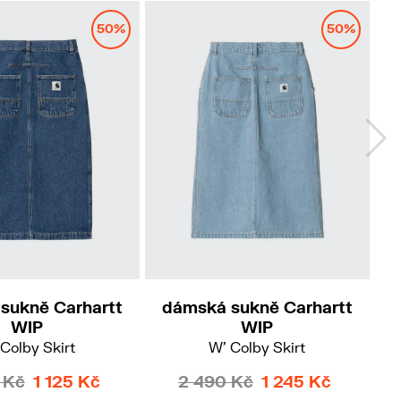
50%
50%
S
S
M
sukně Carhartt
dámská sukně Carhartt
d
WIP
WIP
Colby Skirt
W' Colby Skirt
W'
 Kč
1 125 Kč
2 490 Kč
1 245 Kč