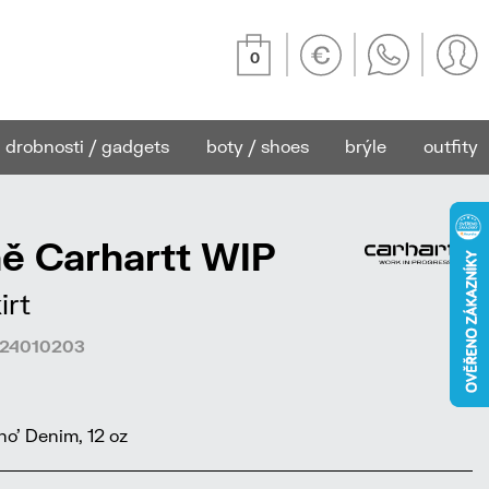
0
drobnosti / gadgets
boty / shoes
brýle
outfity
ě Carhartt WIP
irt
4224010203
o' Denim, 12 oz