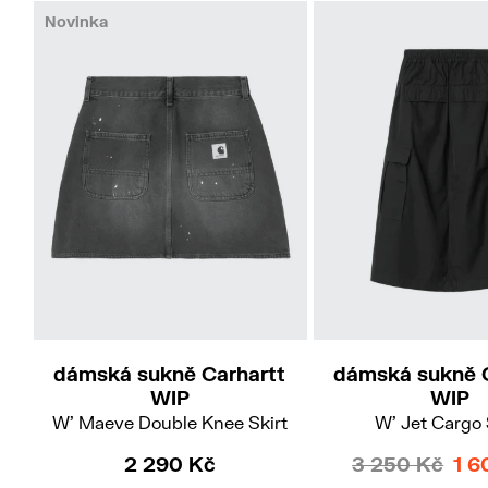
Novinka
S
M
dámská sukně Carhartt
dámská sukně 
WIP
WIP
W' Maeve Double Knee Skirt
W' Jet Cargo 
2 290 Kč
3 250 Kč
1 6