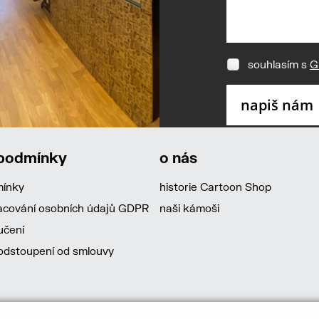
souhlasím s
G
 podmínky
o nás
mínky
historie Cartoon Shop
acování osobních údajů GDPR
naši kámoši
učení
dstoupení od smlouvy