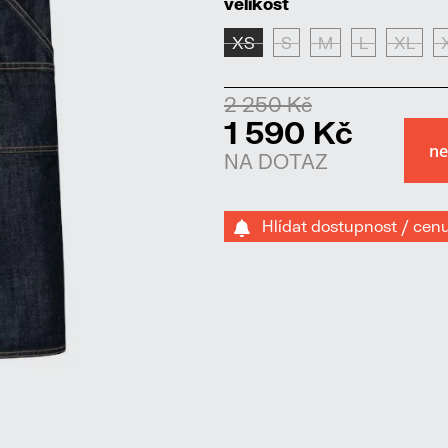
velikost
XS
S
M
L
XL
2 250 Kč
1 590 Kč
NA DOTAZ
Hlídat dostupnost / cen