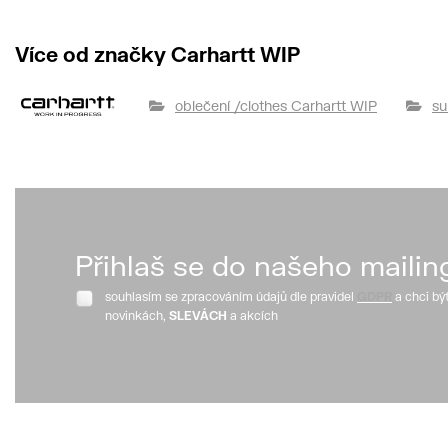
Více od značky Carhartt WIP
oblečení /clothes Carhartt WIP
su
Přihlaš se do našeho mailin
souhlasím se zpracováním údajů dle pravidel
GDPR
a chci bý
novinkách,
SLEVÁCH
a akcích