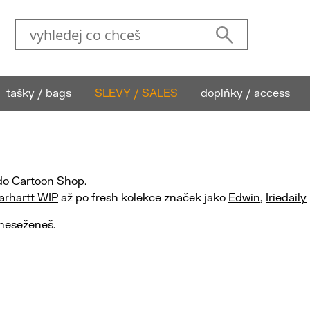
tašky / bags
SLEVY / SALES
doplňky / access
 do Cartoon Shop.
rhartt WIP
až po fresh kolekce značek jako
Edwin
,
Iriedaily
 neseženeš.