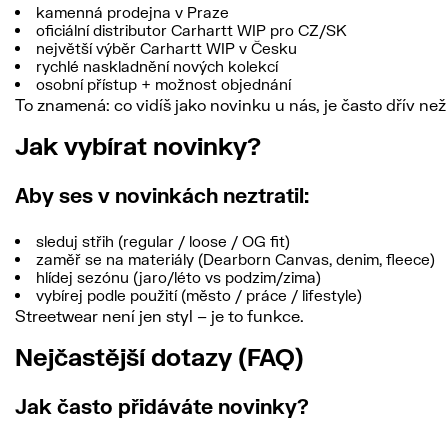
kamenná prodejna v Praze
oficiální distributor Carhartt WIP pro CZ/SK
největší výběr Carhartt WIP v Česku
rychlé naskladnění nových kolekcí
osobní přístup + možnost objednání
To znamená: co vidíš jako novinku u nás, je často dřív než 
Jak vybírat novinky?
Aby ses v novinkách neztratil:
sleduj střih (regular / loose / OG fit)
zaměř se na materiály (Dearborn Canvas, denim, fleece)
hlídej sezónu (jaro/léto vs podzim/zima)
vybírej podle použití (město / práce / lifestyle)
Streetwear není jen styl – je to funkce.
Nejčastější dotazy (FAQ)
Jak často přidáváte novinky?