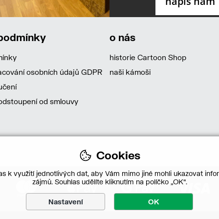
 podmínky
o nás
mínky
historie Cartoon Shop
acování osobních údajů GDPR
naši kámoši
učení
dstoupení od smlouvy
Cookies
s k využití jednotlivých dat, aby Vám mimo jiné mohli ukazovat infor
zájmů. Souhlas udělíte kliknutím na políčko „OK“.
Nastavení
OK