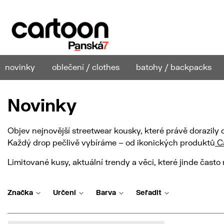
novinky
oblečení / clothes
batohy / backpacks
Novinky
Objev nejnovější streetwear kousky, které právě dorazily
Každý drop pečlivě vybíráme – od ikonických produktů
Ca
Limitované kusy, aktuální trendy a věci, které jinde často
Značka
Určení
Barva
Seřadit