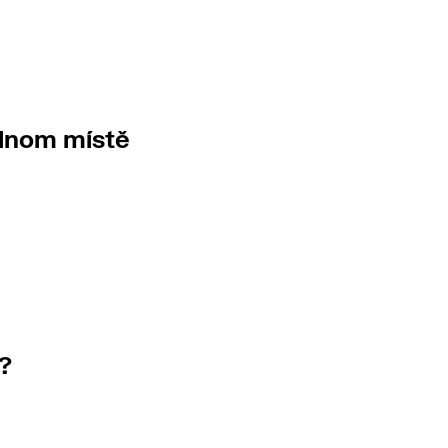
ednom místě
?