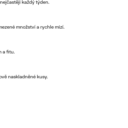
ejčastěji každý týden.
mezené množství a rychle mizí.
a fitu.
nově naskladněné kusy.