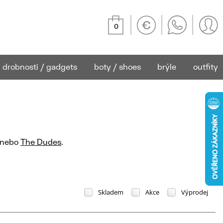
0
drobnosti / gadgets
boty / shoes
brýle
outfity
nebo
The Dudes
.
Skladem
Akce
Výprodej