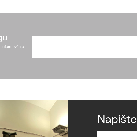
gu
t informován o
Napišt