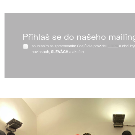
Přihlaš se do našeho mailin
souhlasím se zpracováním údajů dle pravidel
GDPR
a chci bý
novinkách,
SLEVÁCH
a akcích