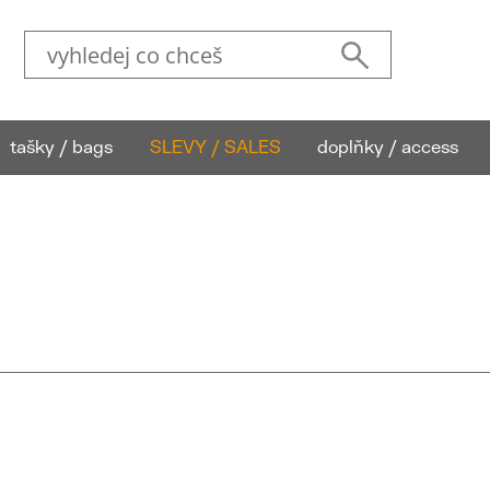
tašky / bags
SLEVY / SALES
doplňky / access