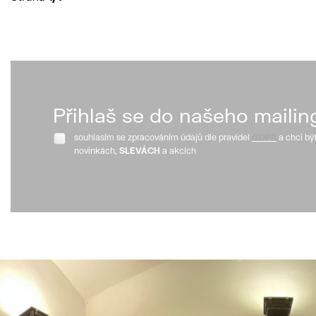
Přihlaš se do našeho mailin
souhlasím se zpracováním údajů dle pravidel
GDPR
a chci bý
novinkách,
SLEVÁCH
a akcích