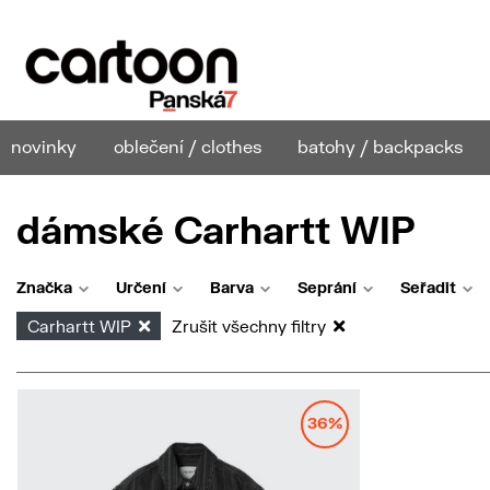
novinky
oblečení / clothes
batohy / backpacks
dámské Carhartt WIP
Značka
Určení
Barva
Seprání
Seřadit
Carhartt WIP
Zrušit všechny filtry
36%