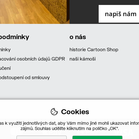
 podmínky
o nás
mínky
historie Cartoon Shop
acování osobních údajů GDPR
naši kámoši
učení
dstoupení od smlouvy
Cookies
s k využití jednotlivých dat, aby Vám mimo jiné mohli ukazovat infor
zájmů. Souhlas udělíte kliknutím na políčko „OK“.