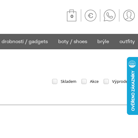
0
drobnosti / gadgets
boty / shoes
brýle
outfity
Skladem
Akce
Výprodej