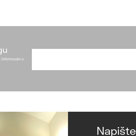
gu
t informován o
Napišt