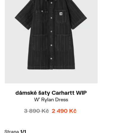
dámské šaty Carhartt WIP
W' Rylan Dress
3 890 Kč
2 490 Kč
Strana
1/1