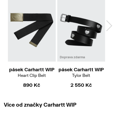
M
L
Doprava zdarma
pásek Carhartt WIP
pásek Carhartt WIP
pá
Heart Clip Belt
Tylor Belt
890 Kč
2 550 Kč
Více od značky Carhartt WIP