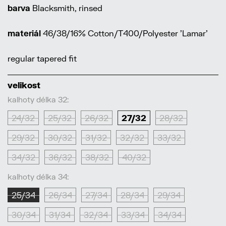
barva
Blacksmith, rinsed
materiál
46/38/16% Cotton/T400/Polyester 'Lamar'
regular tapered fit
velikost
kalhoty délka 32:
24/32
25/32
26/32
27/32
28/32
29/32
30/32
31/32
32/32
33/32
34/32
36/32
38/32
40/32
kalhoty délka 34:
25/34
26/34
27/34
28/34
29/34
30/34
31/34
32/34
33/34
34/34