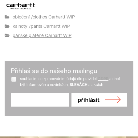
oblečení /clothes Carhartt WIP
kalhoty /pants Carhartt WIP
pánské plátěné Carhartt WIP
Přihlaš se do našeho mailingu
souhlasím se zpracováním údajů dle pravidel
GDPR
a chci
být informován o novinkách,
SLEVÁCH
a akcích