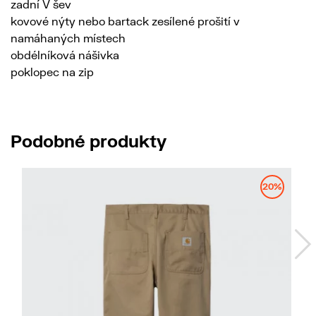
zadní V šev
kovové nýty nebo bartack zesílené prošití v
namáhaných místech
obdélníková nášivka
poklopec na zip
Podobné produkty
20%