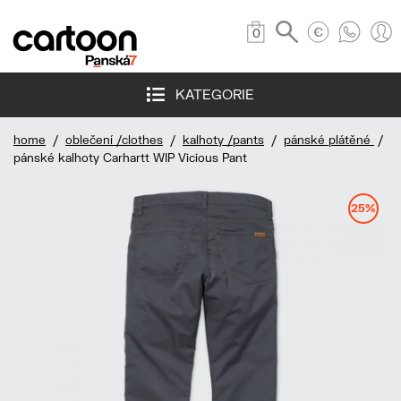
0
KATEGORIE
home
/
oblečení /clothes
/
kalhoty /pants
/
pánské plátěné
/
pánské kalhoty Carhartt WIP Vicious Pant
25%