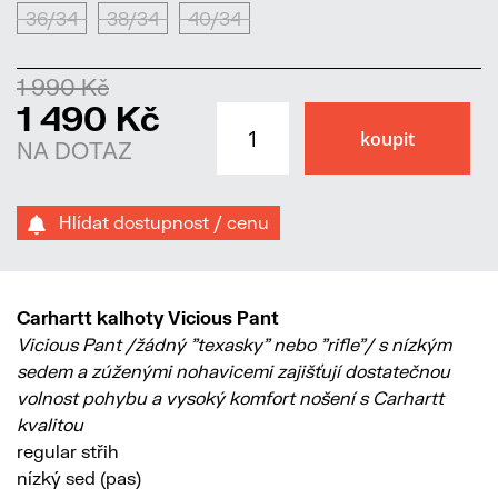
36/34
38/34
40/34
1 990 Kč
1 490 Kč
NA DOTAZ
Hlídat dostupnost / cenu
Carhartt kalhoty Vicious Pant
Vicious Pant /žádný "texasky" nebo "rifle"/ s nízkým
sedem a zúženými nohavicemi zajišťují dostatečnou
volnost pohybu a vysoký komfort nošení s Carhartt
kvalitou
regular střih
nízký sed (pas)