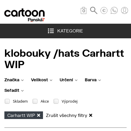
0
KATEGORIE
klobouky /hats Carhartt
WIP
Značka
Velikost
Určení
Barva
Seřadit
Skladem
Akce
Výprodej
Carhartt WIP
Zrušit všechny filtry