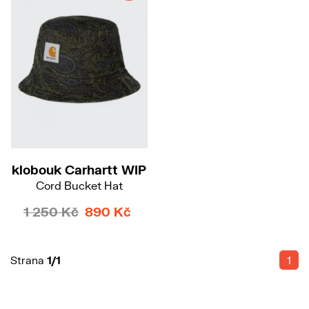
S-M
klobouk Carhartt WIP
Cord Bucket Hat
1 250 Kč
890 Kč
Strana
1/1
1