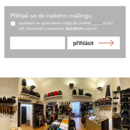
Přihlaš se do našeho mailingu
souhlasím se zpracováním údajů dle pravidel
GDPR
a chci
být informován o novinkách,
SLEVÁCH
a akcích