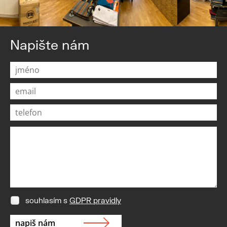
Napište nám
souhlasím s
GDPR pravidly