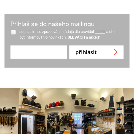
Přihlaš se do našeho mailingu
souhlasím se zpracováním údajů dle pravidel
GDPR
a chci
být informován o novinkách,
SLEVÁCH
a akcích