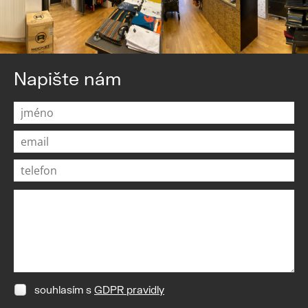
Napište nám
souhlasím s
GDPR pravidly