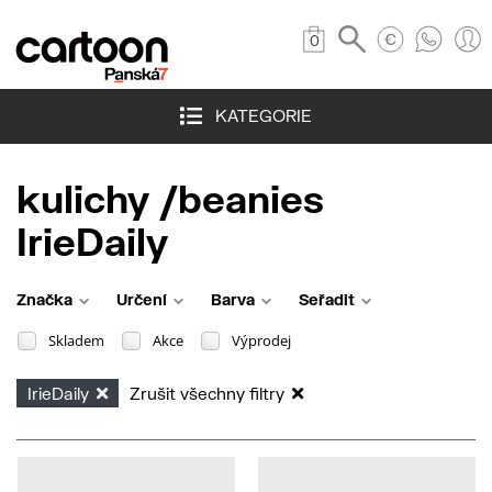
0
KATEGORIE
kulichy /beanies
IrieDaily
Značka
Určení
Barva
Seřadit
Skladem
Akce
Výprodej
IrieDaily
Zrušit všechny filtry