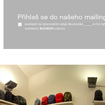
Přihlaš se do našeho mailin
souhlasím se zpracováním údajů dle pravidel
GDPR
a chci bý
novinkách,
SLEVÁCH
a akcích