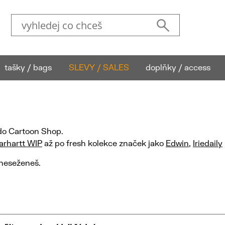
tašky / bags
SLEVY / SALES
doplňky / access
 do Cartoon Shop.
rhartt WIP
až po fresh kolekce značek jako
Edwin
,
Iriedaily
 neseženeš.