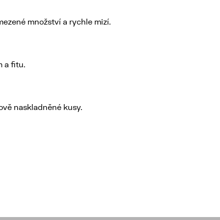
mezené množství a rychle mizí.
a fitu.
nově naskladněné kusy.