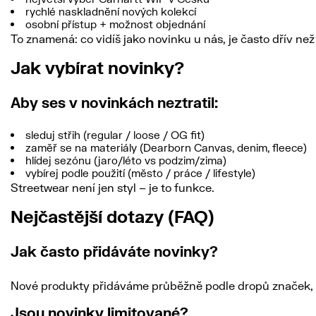
rychlé naskladnění nových kolekcí
osobní přístup + možnost objednání
To znamená: co vidíš jako novinku u nás, je často dřív než 
Jak vybírat novinky?
Aby ses v novinkách neztratil:
sleduj střih (regular / loose / OG fit)
zaměř se na materiály (Dearborn Canvas, denim, fleece)
hlídej sezónu (jaro/léto vs podzim/zima)
vybírej podle použití (město / práce / lifestyle)
Streetwear není jen styl – je to funkce.
Nejčastější dotazy (FAQ)
Jak často přidáváte novinky?
Nové produkty přidáváme průběžně podle dropů značek, n
Jsou novinky limitované?