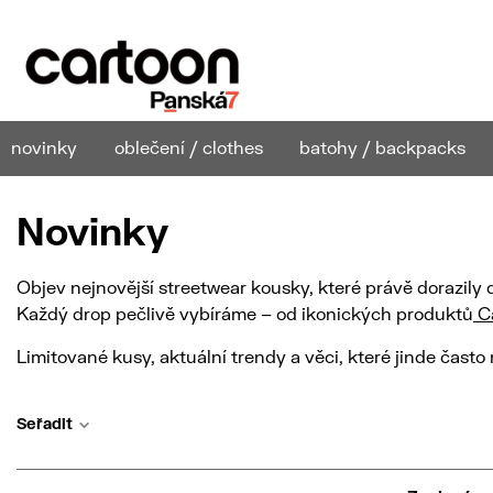
novinky
oblečení / clothes
batohy / backpacks
Novinky
Objev nejnovější streetwear kousky, které právě dorazily
Každý drop pečlivě vybíráme – od ikonických produktů
Ca
Limitované kusy, aktuální trendy a věci, které jinde často
Seřadit