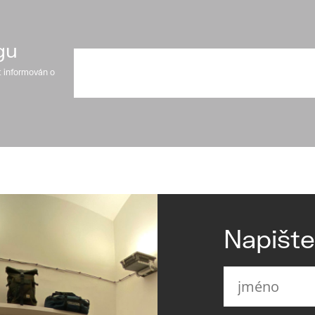
gu
t informován o
Napišt