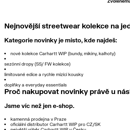
Zvolenému 
Nejnovější streetwear kolekce na j
Kategorie novinky je místo, kde najdeš:
nové kolekce
Carhartt WIP
(bundy, mikiny, kalhoty)
sezónní dropy (SS/ FW kolekce)
limitované edice a rychle mizící kousky
doplňky a everyday essentials
Proč nakupovat novinky právě u nás
Jsme víc než jen e-shop.
kamenná prodejna v Praze
oficiální distributor Carhartt WIP pro CZ/SK
největší výběr Carhartt WIP v Česku