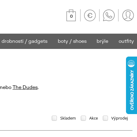
0
drobnosti / gadgets
boty / shoes
brýle
outfity
nebo
The Dudes
.
Skladem
Akce
Výprodej