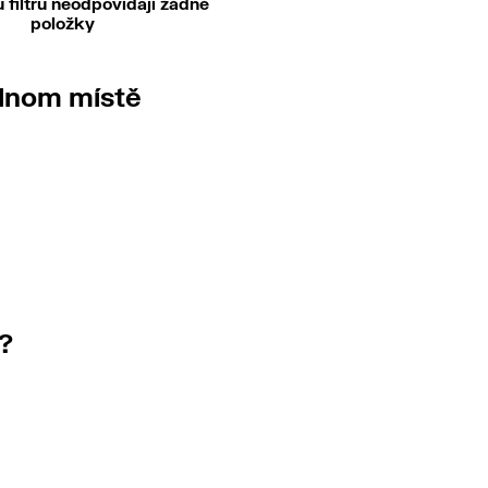
filtru neodpovídají žádné
položky
ednom místě
?