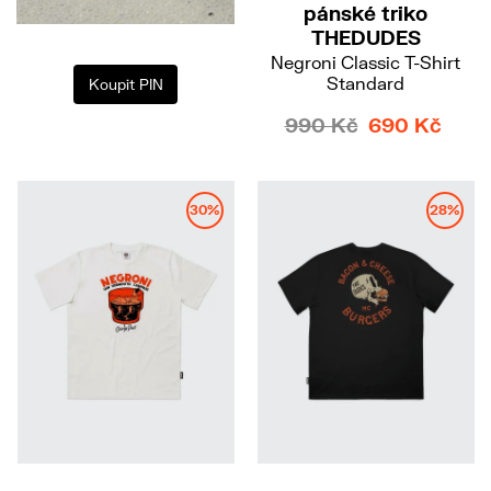
pánské triko
THEDUDES
Negroni Classic T-Shirt
Standard
Koupit PIN
990 Kč
690 Kč
30%
28%
M
XXL
S
M
L