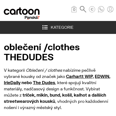
0
KATEGORIE
oblečení /clothes
THEDUDES
V kategorii
Oblečení / clothes
nabízíme pečlivě
vybrané kousky od značek jako
Carhartt WIP,
EDWIN
,
IrieDaily
nebo
The Dudes
, které spojují kvalitní
materiály, nadčasový design a funkčnost. Vybírat
můžete z
triček, mikin, bund, košil, kalhot a dalších
streetwearových kousků
, vhodných pro každodenní
nošení i výrazný městský styl.