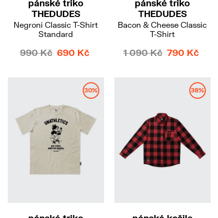
pánské triko
pánské triko
THEDUDES
THEDUDES
Negroni Classic T-Shirt
Bacon & Cheese Classic
Standard
T-Shirt
990 Kč
690 Kč
1 090 Kč
790 Kč
30%
38%
M
XL
XXL
M
pánské triko
pánská košile