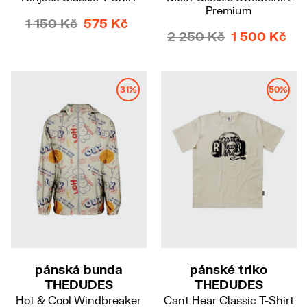
Premium
1 150 Kč
575 Kč
2 250 Kč
1 500 Kč
31%
50%
L
pánská bunda
pánské triko
THEDUDES
THEDUDES
Hot & Cool Windbreaker
Cant Hear Classic T-Shirt