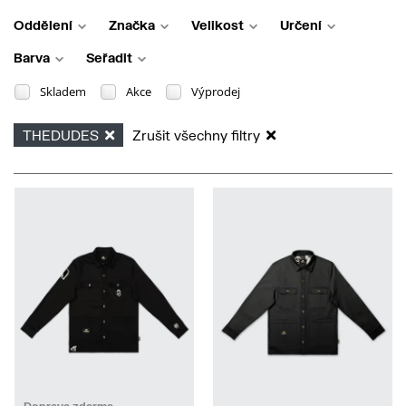
Oddělení
Značka
Velikost
Určení
Barva
Seřadit
Skladem
Akce
Výprodej
THEDUDES
Zrušit všechny filtry
L
XL
XL