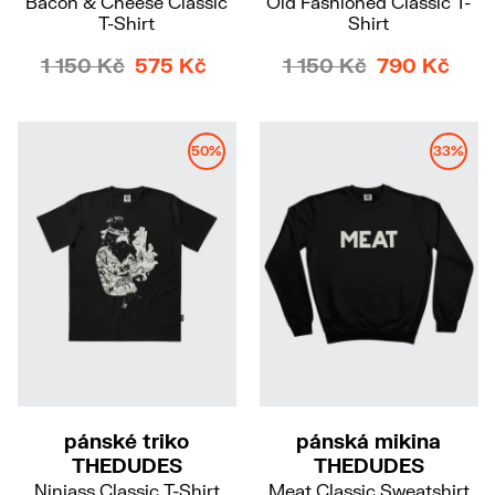
Bacon & Cheese Classic
Old Fashioned Classic T-
T-Shirt
Shirt
1 150 Kč
575 Kč
1 150 Kč
790 Kč
50%
33%
L
pánské triko
pánská mikina
THEDUDES
THEDUDES
Ninjass Classic T-Shirt
Meat Classic Sweatshirt