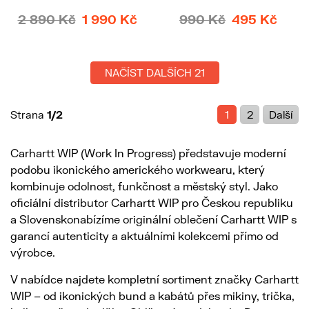
2 890 Kč
1 990 Kč
990 Kč
495 Kč
NAČÍST DALŠÍCH 21
Strana
1/2
1
2
Další
Carhartt WIP (Work In Progress) představuje moderní
podobu ikonického amerického workwearu, který
kombinuje odolnost, funkčnost a městský styl. Jako
oficiální distributor Carhartt WIP pro Českou republiku
a Slovenskonabízíme originální oblečení Carhartt WIP s
garancí autenticity a aktuálními kolekcemi přímo od
výrobce.
V nabídce najdete kompletní sortiment značky Carhartt
WIP – od ikonických bund a kabátů přes mikiny, trička,