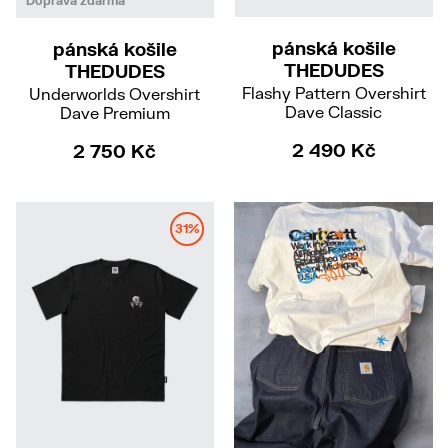
Doprava zdarma
pánská košile
pánská košile
THEDUDES
THEDUDES
Flashy Pattern Overshirt
Underworlds Overshirt
Dave Classic
Dave Premium
2 490 Kč
2 750 Kč
31%
M
L