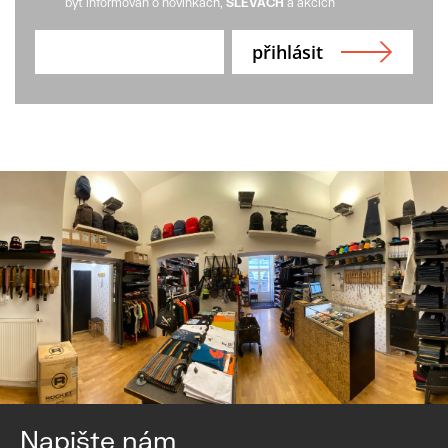
být informován o novinkách,
SLEVÁCH
a akcích
Napište nám