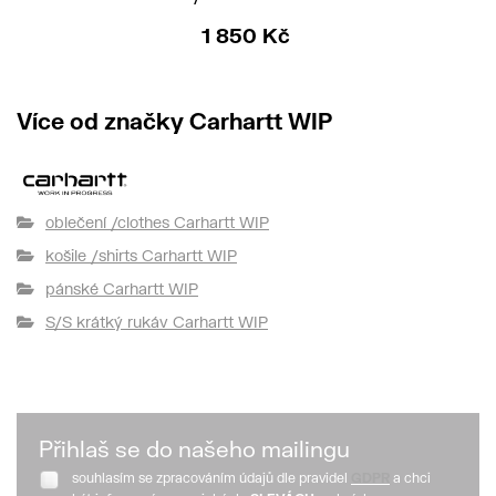
1 850 Kč
Více od značky Carhartt WIP
oblečení /clothes Carhartt WIP
košile /shirts Carhartt WIP
pánské Carhartt WIP
S/S krátký rukáv Carhartt WIP
Přihlaš se do našeho mailingu
souhlasím se zpracováním údajů dle pravidel
GDPR
a chci