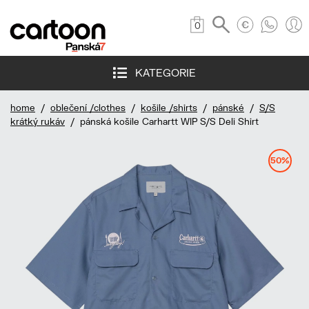
0
KATEGORIE
home
/
oblečení /clothes
/
košile /shirts
/
pánské
/
S/S
krátký rukáv
/ pánská košile Carhartt WIP S/S Deli Shirt
50%