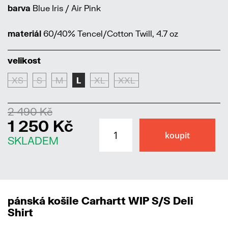
barva
Blue Iris / Air Pink
materiál
60/40% Tencel/Cotton Twill, 4.7 oz
velikost
XS
S
M
L
XL
XXL
2 490 Kč
1 250 Kč
SKLADEM
pánská košile Carhartt WIP S/S Deli
Shirt