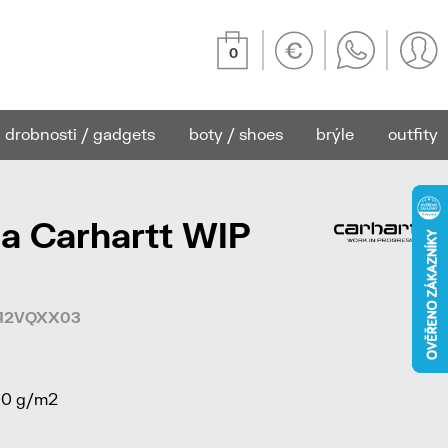
0
drobnosti / gadgets
boty / shoes
brýle
outfity
a Carhartt WIP
5642VQXX03
00 g/m2