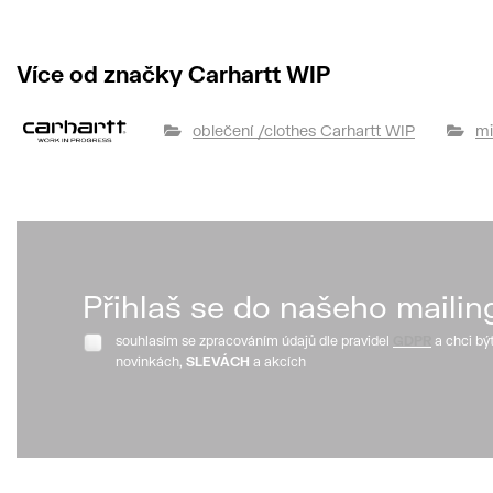
Více od značky Carhartt WIP
oblečení /clothes Carhartt WIP
mi
Přihlaš se do našeho mailin
souhlasím se zpracováním údajů dle pravidel
GDPR
a chci bý
novinkách,
SLEVÁCH
a akcích