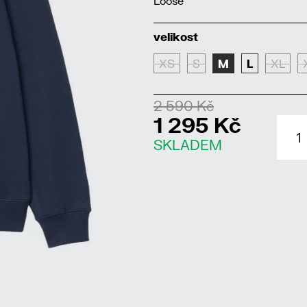
Loose
velikost
XS
S
M
L
XL
2 590 Kč
1 295 Kč
SKLADEM