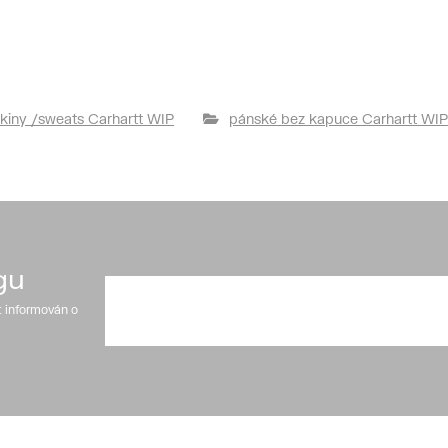
kiny /sweats Carhartt WIP
pánské bez kapuce Carhartt WIP
gu
t informován o