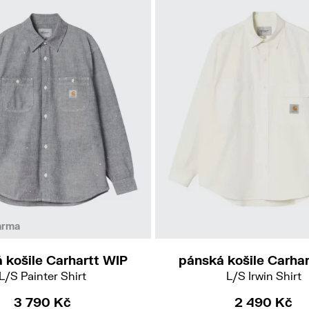
M
L
XL
L
arma
 košile Carhartt WIP
pánská košile Carha
L/S Painter Shirt
L/S Irwin Shirt
3 790 Kč
2 490 Kč