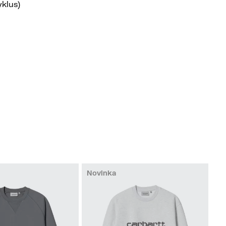
yklus)
Novinka