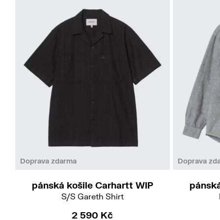
S
M
L
XL
Doprava zdarma
Doprava zd
pánská košile Carhartt WIP
pánská
S/S Gareth Shirt
2 590 Kč