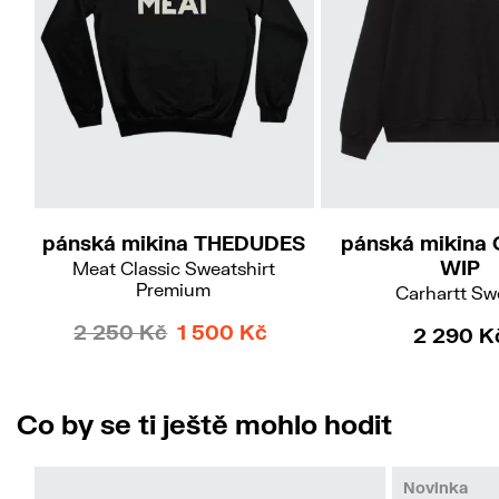
L
M
L
X
pánská mikina THEDUDES
pánská mikina 
WIP
Meat Classic Sweatshirt
Premium
Carhartt Sw
2 250 Kč
1 500 Kč
2 290 K
Co by se ti ještě mohlo hodit
Novinka