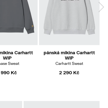
M
L
XL
M
L
XL
mikina Carhartt
pánská mikina Carhartt
p
WIP
WIP
ase Sweat
Carhartt Sweat
1 990 Kč
2 290 Kč