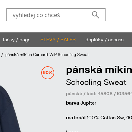
tašky / bags
SLEVY / SALES
doplňky / access
/ pánská mikina Carhartt WIP Schooling Sweat
pánská mikin
50%
Schooling Sweat
pánské / kód: 45808 / I03
barva
Jupiter
materiál
100% Cotton Sw, 4