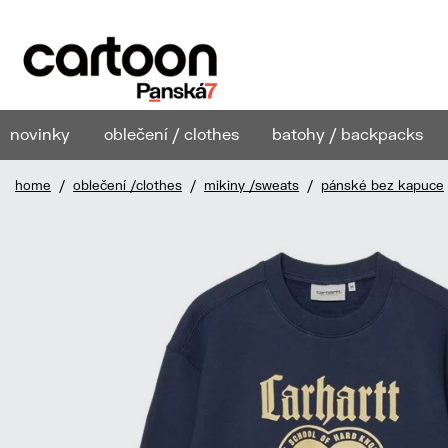
novinky
oblečení / clothes
batohy / backpacks
home
/
oblečení /clothes
/
mikiny /sweats
/
pánské bez kapuce