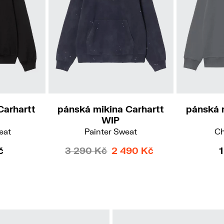
L
S
M
L
XL
Carhartt
pánská 
pánská mikina Carhartt
WIP
eat
Ch
Painter Sweat
č
3 290 Kč
2 490 Kč