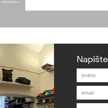
t informován o
Napišt