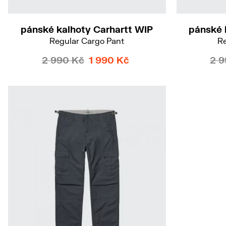
26/32
pánské kalhoty Carhartt WIP
pánské 
Regular Cargo Pant
Re
2 990 Kč
1 990 Kč
2 9