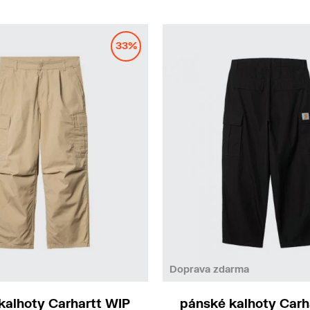
33%
26
31
Doprava zdarma
kalhoty Carhartt WIP
pánské kalhoty Carh