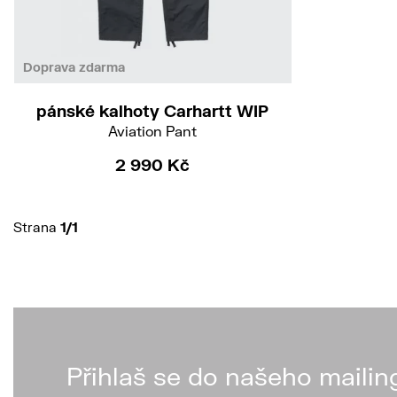
26/30
Doprava zdarma
pánské kalhoty Carhartt WIP
Aviation Pant
2 990 Kč
Strana
1/1
Přihlaš se do našeho mailin