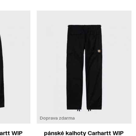
26/32
36/32
33/34
36/34
Doprava zdarma
artt WIP
pánské kalhoty Carhartt WIP