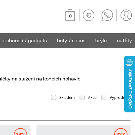
0
drobnosti / gadgets
boty / shoes
brýle
outfity
ičky na stažení na koncích nohavic
Skladem
Akce
Výprodej
29%
33%