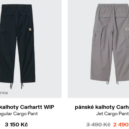
34/32
S
arma
kalhoty Carhartt WIP
pánské kalhoty Carh
gular Cargo Pant
Jet Cargo Pant
3 150 Kč
3 490 Kč
2 490