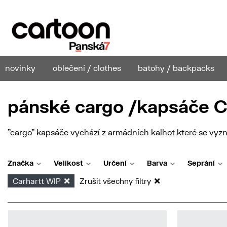
novinky
oblečení / clothes
batohy / backpacks
pánské cargo /kapsáče C
"cargo" kapsáče vychází z armádních kalhot které se vyz
Značka
Velikost
Určení
Barva
Seprání
Carhartt WIP
Zrušit všechny filtry