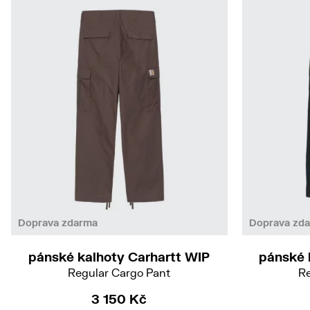
31/32
34/32
Doprava zdarma
Doprava zd
pánské kalhoty Carhartt WIP
pánské 
Regular Cargo Pant
Re
3 150 Kč