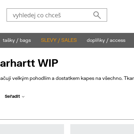
tašky / bags
SLEVY / SALES
doplňky / access
arhartt WIP
načují velkým pohodlím a dostatkem kapes na všechno. Tkan
Seřadit