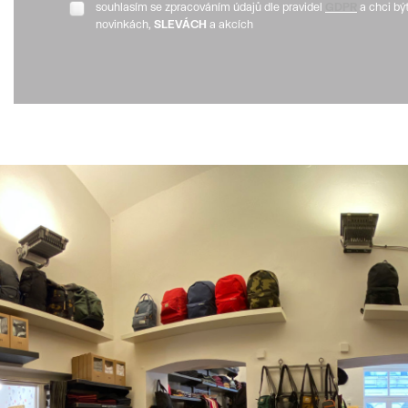
souhlasím se zpracováním údajů dle pravidel
GDPR
a chci bý
novinkách,
SLEVÁCH
a akcích