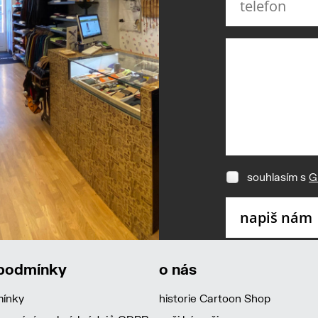
souhlasím s
G
 podmínky
o nás
mínky
historie Cartoon Shop