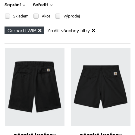
Seprání
Seřadit
Skladem
Akce
Výprodej
Carhartt WIP
Zrušit všechny filtry
32
33
L