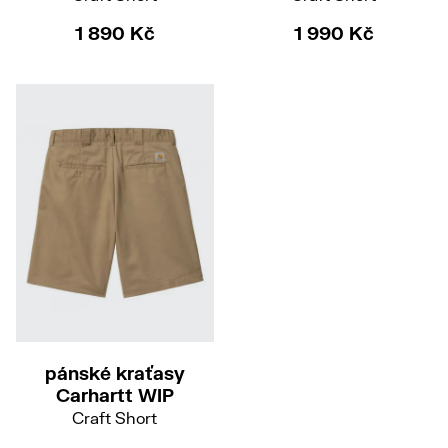
1 890 Kč
1 990 Kč
27
pánské kraťasy
Carhartt WIP
Craft Short