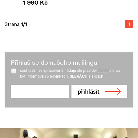
1 990 Kč
Strana
1/1
1
Přihlaš se do našeho mailingu
souhlasím se zpracováním údajů dle pravidel
GDPR
a chci
být informován o novinkách,
SLEVÁCH
a akcích