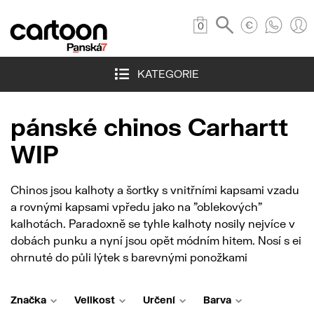
0
KATEGORIE
pánské chinos Carhartt
WIP
Chinos jsou kalhoty a šortky s vnitřními kapsami vzadu
a rovnými kapsami vpředu jako na "oblekových"
kalhotách. Paradoxně se tyhle kalhoty nosily nejvíce v
dobách punku a nyní jsou opět módním hitem. Nosí s ei
ohrnuté do půli lýtek s barevnými ponožkami
Značka
Velikost
Určení
Barva