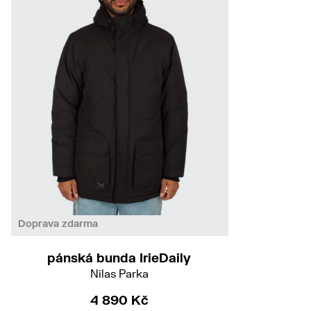
L
Doprava zdarma
pánská bunda IrieDaily
Nilas Parka
4 890 Kč