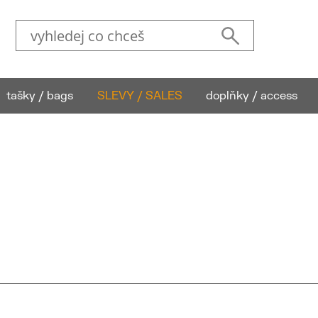
tašky / bags
SLEVY / SALES
doplňky / access