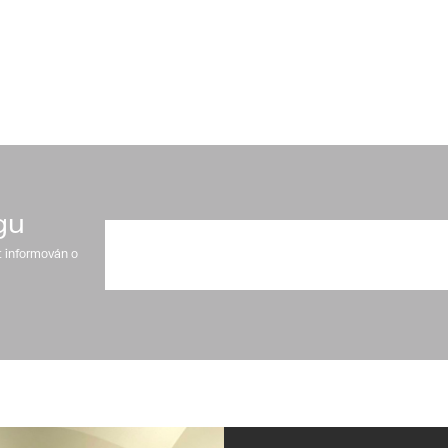
gu
t informován o