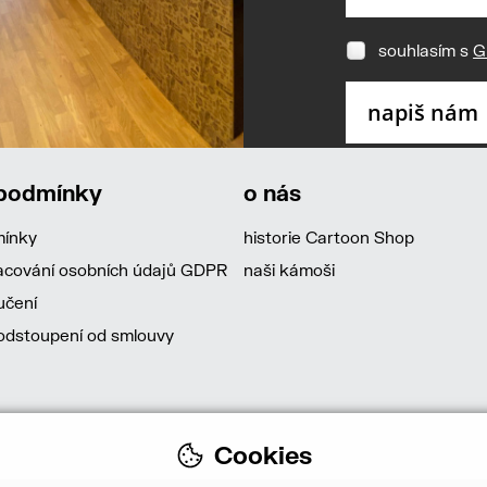
souhlasím s
G
 podmínky
o nás
mínky
historie Cartoon Shop
acování osobních údajů GDPR
naši kámoši
učení
dstoupení od smlouvy
Cookies