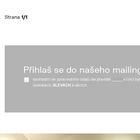
Strana
1/1
Přihlaš se do našeho mailin
souhlasím se zpracováním údajů dle pravidel
GDPR
a chci bý
novinkách,
SLEVÁCH
a akcích