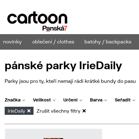
novinky
oblečení / clothes
batohy / backpacks
pánské parky IrieDaily
Parky jsou pro ty, kteří nemají rádi krátké bundy do pasu
Značka
Velikost
Určení
Barva
Seřadit
IrieDaily
Zrušit všechny filtry