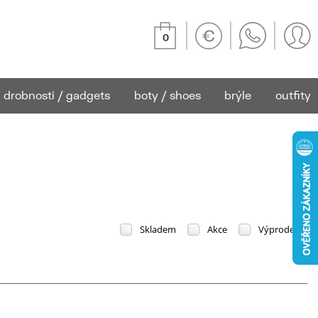
0
drobnosti / gadgets
boty / shoes
brýle
outfity
Skladem
Akce
Výprodej