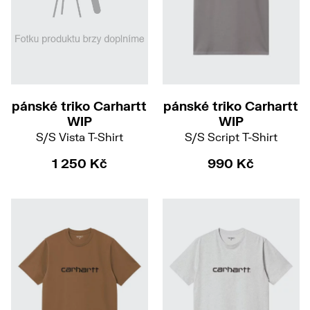
M
XL
S
M
L
XL
pánské triko Carhartt
pánské triko Carhartt
WIP
WIP
S/S Vista T-Shirt
S/S Script T-Shirt
1 250 Kč
990 Kč