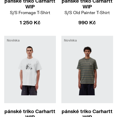
pánské triko Carhartt
pánské triko Carhartt
WIP
WIP
S/S Fromage T-Shirt
S/S Old Painter T-Shirt
1 250 Kč
990 Kč
Novinka
Novinka
L
S
M
L
XXL
pánské triko Carhartt
pánské triko Carhartt