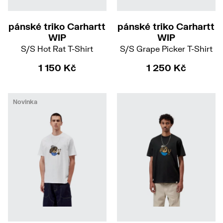
XS
S
M
L
S
M
L
pánské triko Carhartt
pánské triko Carhartt
WIP
WIP
S/S Hot Rat T-Shirt
S/S Grape Picker T-Shirt
1 150 Kč
1 250 Kč
Novinka
S
M
L
XL
S
M
L
XL
XXL