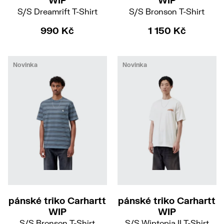
WIP
WIP
S/S Dreamrift T-Shirt
S/S Bronson T-Shirt
990 Kč
1 150 Kč
Novinka
Novinka
S
L
XL
S
M
L
XL
pánské triko Carhartt
pánské triko Carhartt
WIP
WIP
S/S Bronson T-Shirt
S/S Wiptopia II T-Shirt