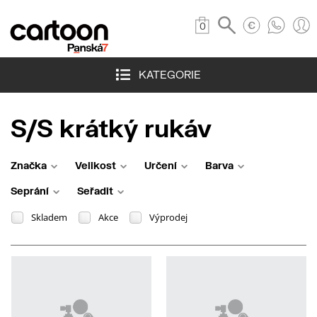
0
KATEGORIE
S/S krátký rukáv
Značka
Velikost
Určení
Barva
Seprání
Seřadit
Skladem
Akce
Výprodej