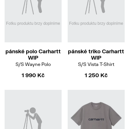
S
M
L
XL
S
M
L
XL
pánské polo Carhartt
pánské triko Carhartt
WIP
WIP
S/S Wayne Polo
S/S Vista T-Shirt
1 990 Kč
1 250 Kč