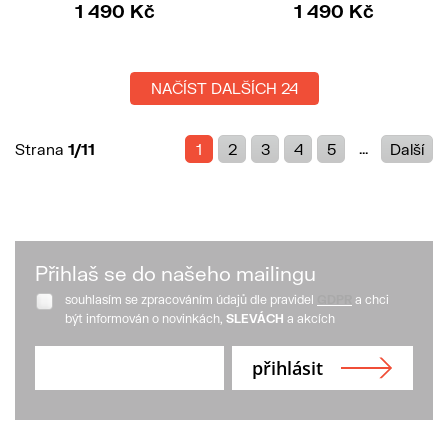
1 490 Kč
1 490 Kč
NAČÍST DALŠÍCH 24
...
Strana
1/11
1
2
3
4
5
Další
Přihlaš se do našeho mailingu
souhlasím se zpracováním údajů dle pravidel
GDPR
a chci
být informován o novinkách,
SLEVÁCH
a akcích