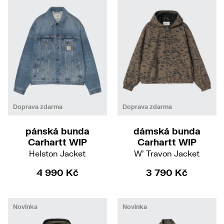
S
M
L
XL
S
M
Doprava zdarma
Doprava zdarma
pánská bunda
dámská bunda
Carhartt WIP
Carhartt WIP
Helston Jacket
W' Travon Jacket
4 990 Kč
3 790 Kč
Novinka
Novinka