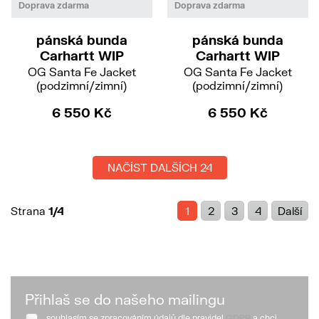
M
XL
S
Doprava zdarma
Doprava zdarma
pánská bunda
pánská bunda
Carhartt WIP
Carhartt WIP
OG Santa Fe Jacket
OG Santa Fe Jacket
(podzimní/zimní)
(podzimní/zimní)
6 550 Kč
6 550 Kč
NAČÍST DALŠÍCH 24
Strana
1/4
1
2
3
4
Další
Přihlaš se do našeho mailingu
souhlasím se zpracováním údajů dle pravidel
GDPR
a chci