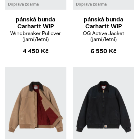
M
XL
M
XL
Doprava zdarma
Doprava zdarma
pánská bunda
pánská bunda
Carhartt WIP
Carhartt WIP
Windbreaker Pullover
OG Active Jacket
(jarní/letní)
(jarní/letní)
4 450 Kč
6 550 Kč