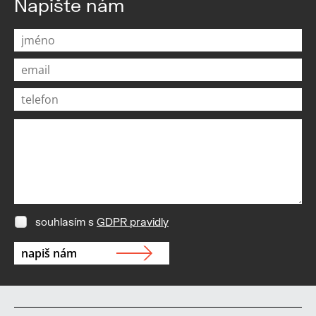
Napište nám
souhlasím s
GDPR pravidly