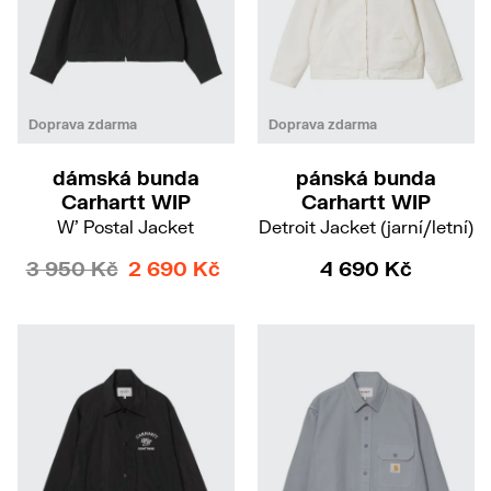
XS
M
S
M
Doprava zdarma
Doprava zdarma
dámská bunda
pánská bunda
Carhartt WIP
Carhartt WIP
W' Postal Jacket
Detroit Jacket (jarní/letní)
3 950 Kč
2 690 Kč
4 690 Kč