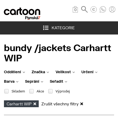
0
KATEGORIE
bundy /jackets Carhartt
WIP
Oddělení
Značka
Velikost
Určení
Barva
Seprání
Seřadit
Skladem
Akce
Výprodej
Carhartt WIP
Zrušit všechny filtry