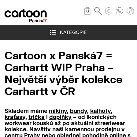
0
KATEGORIE
Cartoon x Panská7 =
Carhartt WIP Praha –
Největší výběr kolekce
Carhartt v ČR
Skladem máme
mikiny
,
bundy
,
kalhoty
,
kraťasy
,
trička
i
doplňky
– od ikonických
workwear kousků až po aktuální streetwear
kolekce. Navštiv naši
kamennou prodejnu v
centru Prahy
nebo objednej pohodlně online s