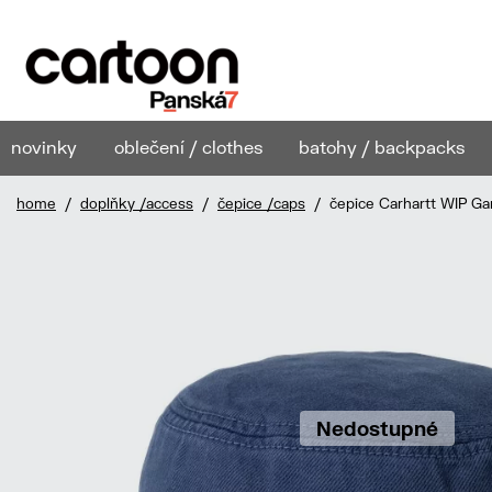
novinky
oblečení / clothes
batohy / backpacks
home
/
doplňky /access
/
čepice /caps
/ čepice Carhartt WIP Gar
Nedostupné