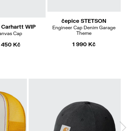
55/S
57/M
59/L
61/XL
čepice STETSON
 Carhartt WIP
Engineer Cap Denim Garage
Theme
anvas Cap
1 990 Kč
1 450 Kč