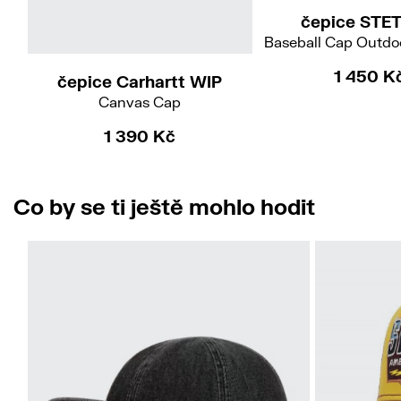
čepice STE
Baseball Cap Outdo
1 450 K
čepice Carhartt WIP
Canvas Cap
1 390 Kč
Co by se ti ještě mohlo hodit