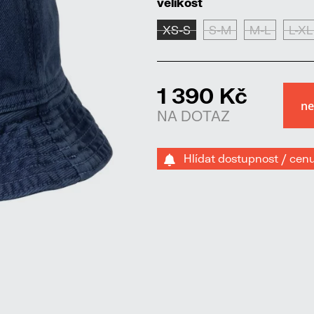
velikost
XS-S
S-M
M-L
L-XL
1 390 Kč
NA DOTAZ
Hlídat dostupnost / cen