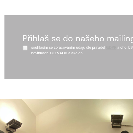
Přihlaš se do našeho mailin
souhlasím se zpracováním údajů dle pravidel
GDPR
a chci bý
novinkách,
SLEVÁCH
a akcích