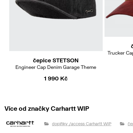
55/S
57/M
59/L
61/XL
Trucker Ca
čepice STETSON
Engineer Cap Denim Garage Theme
1 990 Kč
Více od značky Carhartt WIP
doplňky /access Carhartt WIP
če