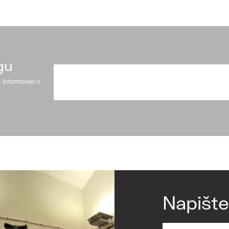
gu
t informován o
Napišt