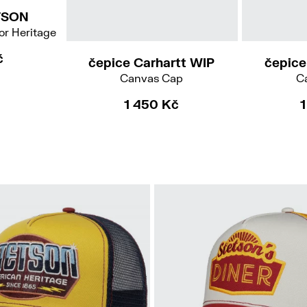
TSON
or Heritage
č
čepice Carhartt WIP
čepice
Canvas Cap
C
1 450 Kč