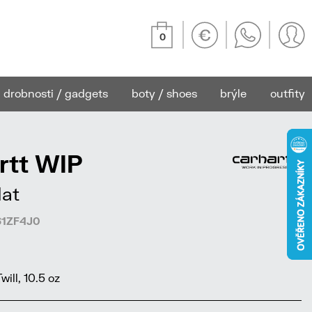
0
drobnosti / gadgets
boty / shoes
brýle
outfity
rtt WIP
Hat
561ZF4J0
ill, 10.5 oz