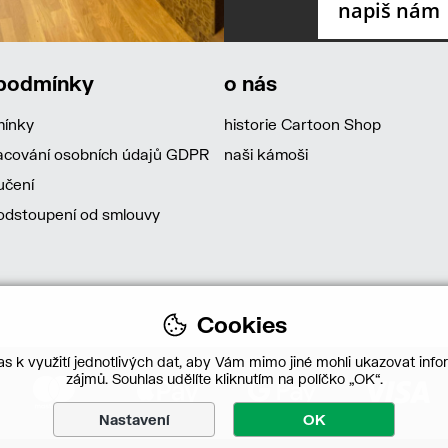
 podmínky
o nás
mínky
historie Cartoon Shop
acování osobních údajů GDPR
naši kámoši
učení
dstoupení od smlouvy
Cookies
s k využití jednotlivých dat, aby Vám mimo jiné mohli ukazovat infor
zájmů. Souhlas udělíte kliknutím na políčko „OK“.
Nastavení
OK