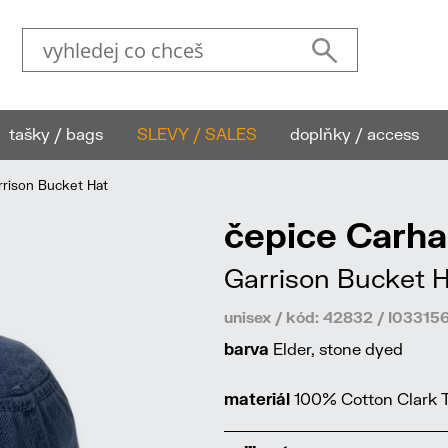
tašky / bags
SLEVY / SALES
doplňky / access
rison Bucket Hat
čepice Carha
Garrison Bucket 
unisex / kód: 42832 / I0331
barva
Elder, stone dyed
materiál
100% Cotton Clark Tw