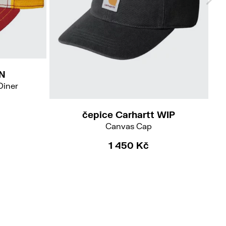
N
Diner
čepice Carhartt WIP
Canvas Cap
1 450 Kč