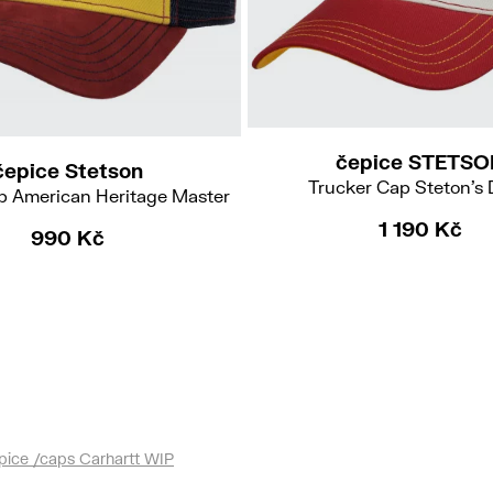
čepice STETSO
čepice Stetson
Trucker Cap Steton's 
p American Heritage Master
1 190 Kč
990 Kč
pice /caps Carhartt WIP