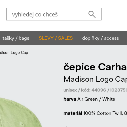
tašky / bags
SLEVY / SALES
doplňky / access
dison Logo Cap
čepice Carha
Madison Logo Ca
unisex / kód: 44096 / I023
barva
Air Green / White
materiál
100% Cotton Twill, 8