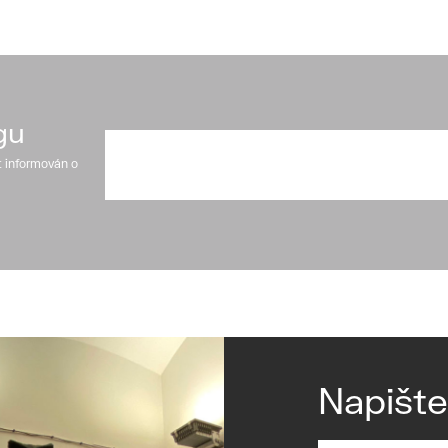
gu
t informován o
Napišt