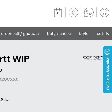
0
drobnosti / gadgets
boty / shoes
brýle
outfity
rtt WIP
p
7502QCXX0
.8 oz