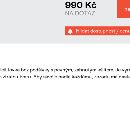
990 Kč
NA DOTAZ
Hlídat dostupnost / cen
á kšiltovka bez podšívky s pevným, zahnutým kšiltem. Je v
o ztrátou tvaru. Aby skvěle padla každému, zezadu má nasta