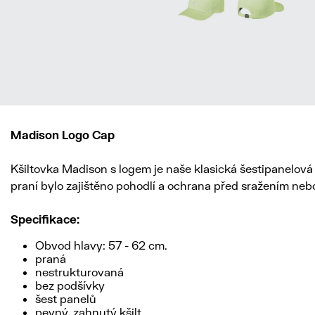
Madison Logo Cap
Kšiltovka Madison s logem je naše klasická šestipanelov
praní bylo zajištěno pohodlí a ochrana před sražením neb
Specifikace:
Obvod hlavy: 57 - 62 cm.
praná
nestrukturovaná
bez podšívky
šest panelů
pevný, zahnutý kšilt