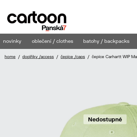
novinky
oblečení / clothes
batohy / backpacks
home
/
doplňky /access
/
čepice /caps
/ čepice Carhartt WIP Ma
Nedostupné