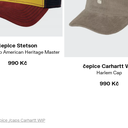
čepice Stetson
p American Heritage Master
990 Kč
čepice Carhartt 
Harlem Cap
990 Kč
pice /caps Carhartt WIP