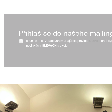
Přihlaš se do našeho mailin
souhlasím se zpracováním údajů dle pravidel
GDPR
a chci bý
novinkách,
SLEVÁCH
a akcích