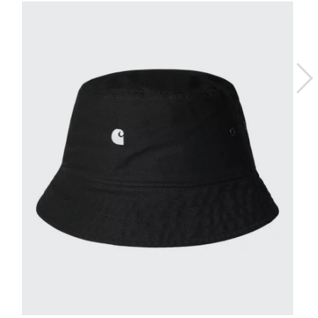
XS-S
M-L