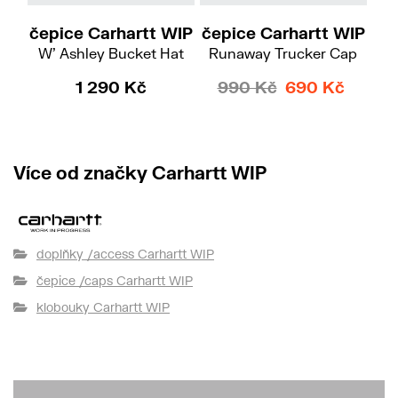
čepice Carhartt WIP
čepice Carhartt WIP
W' Ashley Bucket Hat
Runaway Trucker Cap
Tr
1 290 Kč
990 Kč
690 Kč
Více od značky Carhartt WIP
doplňky /access Carhartt WIP
čepice /caps Carhartt WIP
klobouky Carhartt WIP