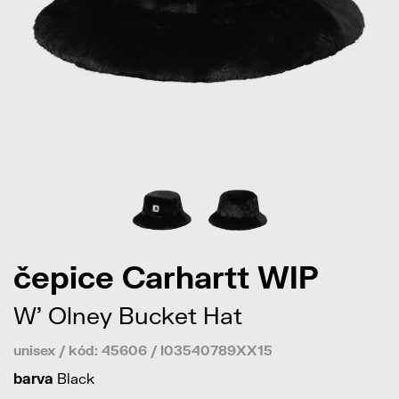
čepice Carhartt WIP
W' Olney Bucket Hat
unisex / kód: 45606 / I03540789XX15
barva
Black