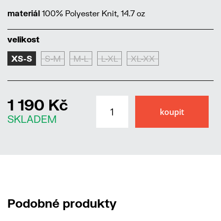
materiál
100% Polyester Knit, 14.7 oz
velikost
XS-S
S-M
M-L
L-XL
XL-XX
1 190 Kč
SKLADEM
Podobné produkty