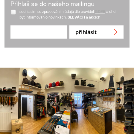
Přihlaš se do našeho mailingu
souhlasím se zpracováním údajů dle pravidel
GDPR
a chci
být informován o novinkách,
SLEVÁCH
a akcích