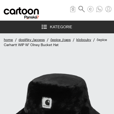
0
KATEGORIE
home
/
doplňky /access
/
čepice /caps
/
klobouky
/ čepice
Carhartt WIP W' Olney Bucket Hat